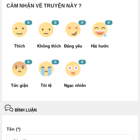
CẢM NHẬN VỀ TRUYỆN NÀY ?
0
0
0
0
Thích
Không thích
Đáng yêu
Hài hước
0
0
0
Tức giận
Tồi tệ
Ngạc nhiên
BÌNH LUẬN
Tên (*)