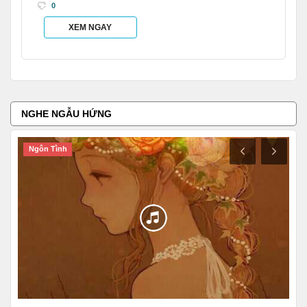
0
XEM NGAY
NGHE NGẪU HỨNG
Truyện Ma
T