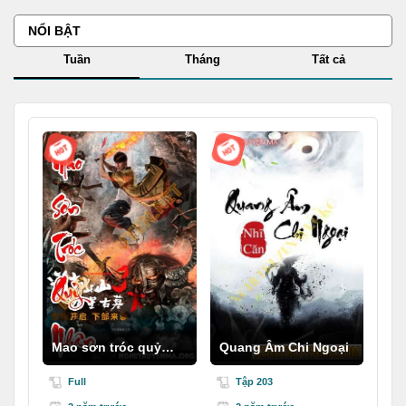
NỔI BẬT
Tuần
Tháng
Tất cả
Mao sơn tróc quỷ
Quang Âm Chi Ngoại
nhân
Full
Tập 203