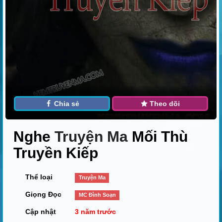
Chia sẻ
Theo dõi
Nghe
Truyện Ma
Mối Thù
Truyền Kiếp
Thể loại
Truyện Ma
Giọng Đọc
MC Đình Soạn
Cập nhật
3 năm trước