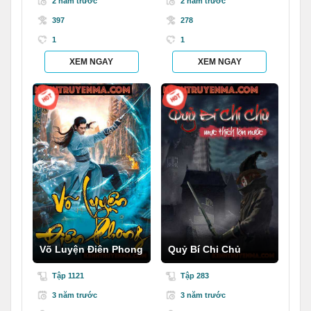
2 năm trước
2 năm trước
397
278
1
1
XEM NGAY
XEM NGAY
Võ Luyện Điên Phong
Quỷ Bí Chi Chủ
Tập 1121
Tập 283
3 năm trước
3 năm trước