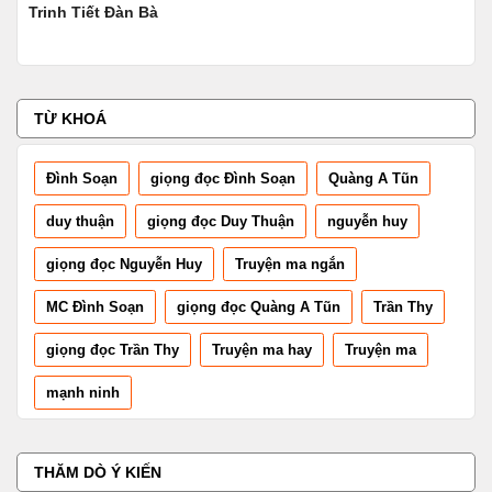
Đòi Nợ Máu 2: Pháp Sư Đen
Ngả
TỪ KHOÁ
Đình Soạn
giọng đọc Đình Soạn
Quàng A Tũn
duy thuận
giọng đọc Duy Thuận
nguyễn huy
giọng đọc Nguyễn Huy
Truyện ma ngắn
MC Đình Soạn
giọng đọc Quàng A Tũn
Trần Thy
giọng đọc Trần Thy
Truyện ma hay
Truyện ma
mạnh ninh
THĂM DÒ Ý KIẾN