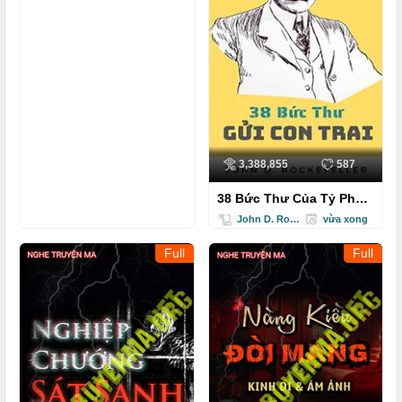
3,388,855
587
38 Bức Thư Của Tỷ Phú
Rockefeller Gửi Cho Con
John D. Rockefeller
vừa xong
Trai - John...
Full
Full