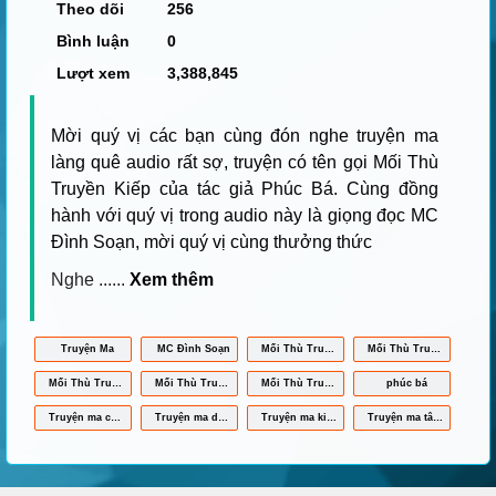
Theo dõi
256
Bình luận
0
Lượt xem
3,388,845
Mời quý vị các bạn cùng đón nghe truyện ma
làng quê audio rất sợ, truyện có tên gọi Mối Thù
Truyền Kiếp của tác giả Phúc Bá. Cùng đồng
hành với quý vị trong audio này là giọng đọc MC
Đình Soạn, mời quý vị cùng thưởng thức
Nghe
......
Xem thêm
Truyện Ma
MC Đình Soạn
Mối Thù Truyền Kiếp
Mối Thù Truyền Kiếp Audio
Mối Thù Truyền Kiếp Full
Mối Thù Truyền Kiếp MC Đình Soạn
Mối Thù Truyền Kiếp Mp3
phúc bá
Truyện ma có thật ở Việt Nam
Truyện ma dân gian làng quê
Truyện ma kinh dị
Truyện ma tâm linh