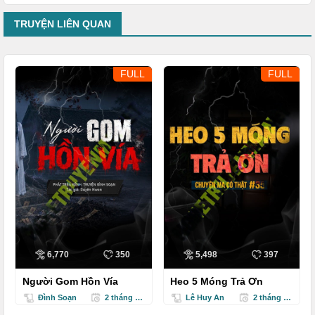
TRUYỆN LIÊN QUAN
FULL
FULL
6,770
350
5,498
397
Người Gom Hồn Vía
Heo 5 Móng Trả Ơn
Đình Soạn
2 tháng trước
Lê Huy An
2 tháng trước