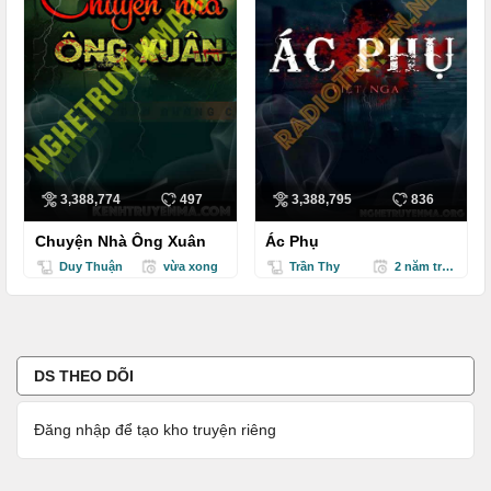
3,388,774
497
3,388,795
836
Chuyện Nhà Ông Xuân
Ác Phụ
Duy Thuận
vừa xong
Trần Thy
2 năm trước
DS THEO DÕI
Đăng nhập để tạo kho truyện riêng