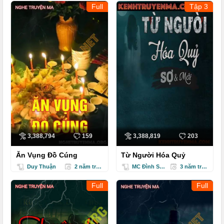
Full
Tập 3
3,388,794
159
3,388,819
203
Ăn Vụng Đồ Cúng
Từ Người Hóa Quỷ
Duy Thuận
2 năm trước
MC Đình Soạn
3 năm trước
Full
Full