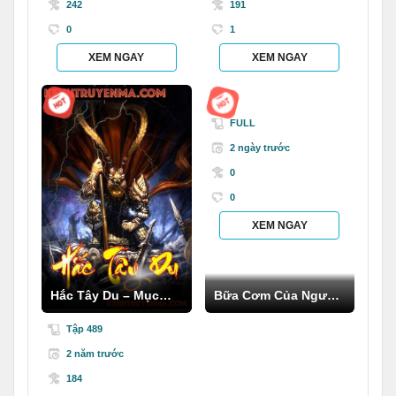
242
191
0
1
XEM NGAY
XEM NGAY
FULL
2 ngày trước
0
0
XEM NGAY
Hắc Tây Du – Mục
Bữa Cơm Của Người
Thần Ký
C.hết
Tập 489
2 năm trước
184