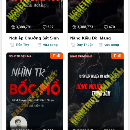
3,388,791
607
3,388,773
470
Nghiệp Chướng Sát Sinh
Nàng Kiều Đòi Mạng
Trần Thy
vừa xong
Duy Thuận
vừa xong
Full
Full