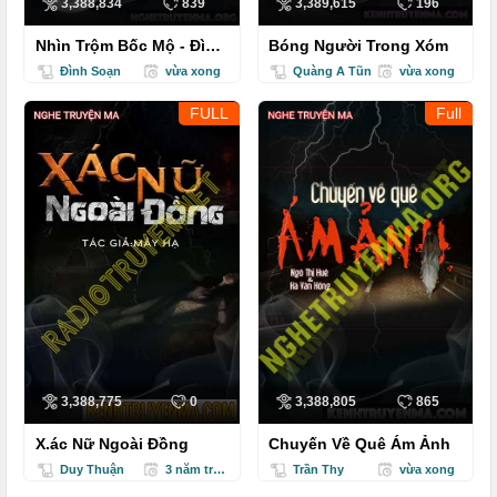
3,388,834
839
3,389,615
196
Nhìn Trộm Bốc Mộ - Đình
Bóng Người Trong Xóm
Soạn
Đình Soạn
vừa xong
Quàng A Tũn
vừa xong
FULL
Full
3,388,775
0
3,388,805
865
X.ác Nữ Ngoài Đồng
Chuyến Về Quê Ám Ảnh
Duy Thuận
3 năm trước
Trần Thy
vừa xong