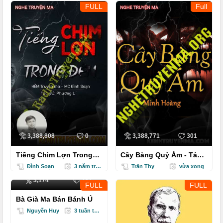
FULL
Full
3,388,808
0
3,388,771
301
Tiếng Chim Lợn Trong
Cây Bàng Quỷ Ám - Tác
Đêm
Giả Minh Hoàng - Giọng
Đình Soạn
3 năm trước
Trần Thy
vừa xong
Đọc Trần Thy...
3,174
187
FULL
FULL
Bà Già Ma Bán Bánh Ú
Nguyễn Huy
3 tuần trước