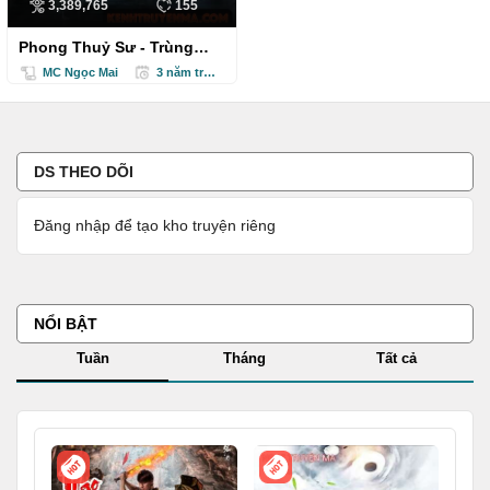
3,389,765
155
Phong Thuỷ Sư - Trùng
Sinh Chi Thiên Tài Thần
MC Ngọc Mai
3 năm trước
Côn
DS THEO DÕI
Đăng nhập để tạo kho truyện riêng
NỔI BẬT
Tuần
Tháng
Tất cả