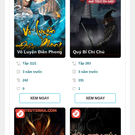
Võ Luyện Điên Phong
Quỷ Bí Chi Chủ
Tập 1121
Tập 283
3 năm trước
3 năm trước
242
191
0
1
XEM NGAY
XEM NGAY