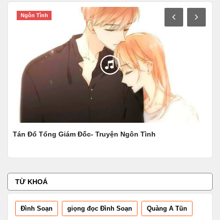
Ngôn Tình
T
Tán Đổ Tổng Giám Đốc- Truyện Ngôn Tình
Tiế
TỪ KHOÁ
Đình Soạn
giọng đọc Đình Soạn
Quàng A Tũn