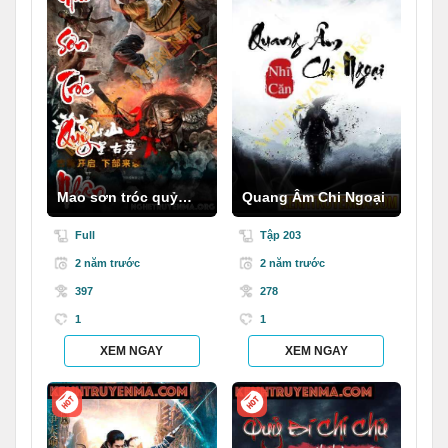
Mao sơn tróc quỷ
Quang Âm Chi Ngoại
nhân
Full
Tập 203
2 năm trước
2 năm trước
397
278
1
1
XEM NGAY
XEM NGAY