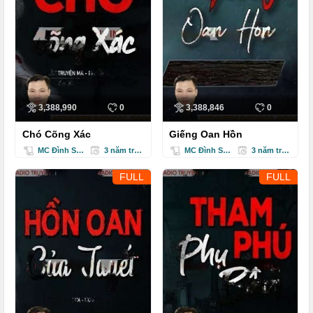
3,388,990
0
3,388,846
0
Chó Cõng Xác
Giếng Oan Hồn
MC Đình Soạn
3 năm trước
MC Đình Soạn
3 năm trước
FULL
FULL