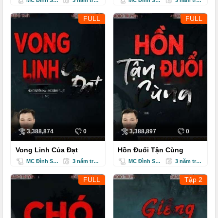
FULL
FULL
3,388,874
0
3,388,897
0
Vong Linh Của Đạt
Hồn Đuổi Tận Cùng
MC Đình Soạn
3 năm trước
MC Đình Soạn
3 năm trước
FULL
Tập 2