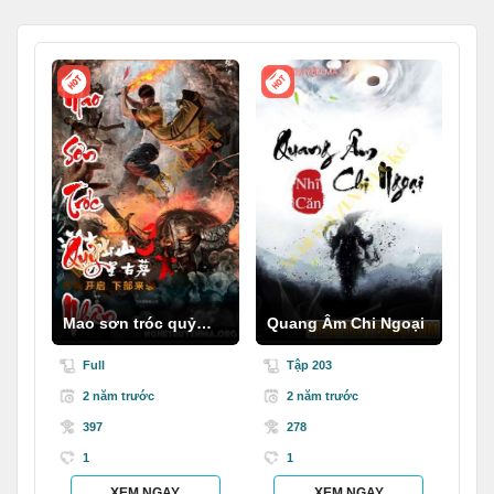
Mao sơn tróc quỷ
Quang Âm Chi Ngoại
nhân
Full
Tập 203
2 năm trước
2 năm trước
397
278
1
1
XEM NGAY
XEM NGAY