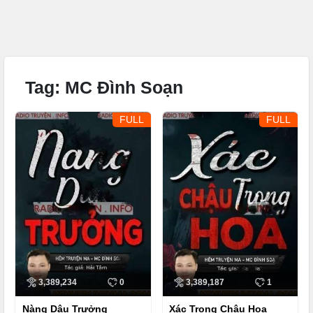
Tag:
MC Đình Soạn
FULL
FULL
3,389,234
0
3,389,187
1
Nàng Dâu Trưởng
Xác Trong Chậu Hoa