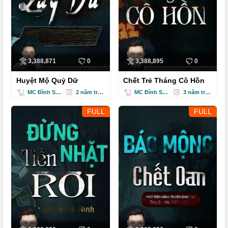
3,388,871
0
3,388,895
0
Huyệt Mộ Quỷ Dữ
Chết Trẻ Tháng Cô Hồn
MC Đình Soạn
2 năm trước
MC Đình Soạn
3 năm trước
FULL
FULL