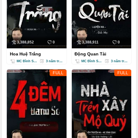
3,388,852
0
3,388,911
0
Hoa Huệ Trắng
Động Quan Tài
MC Đình Soạn
3 năm trước
MC Đình Soạn
3 năm trước
FULL
FULL