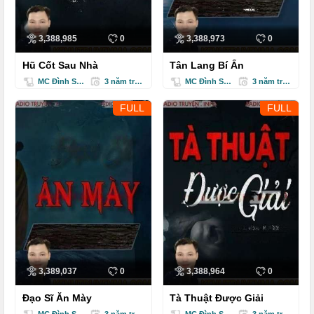
3,388,985
0
3,388,973
0
Hũ Cốt Sau Nhà
Tân Lang Bí Ẩn
MC Đình Soạn
3 năm trước
MC Đình Soạn
3 năm trước
FULL
FULL
3,389,037
0
3,388,964
0
Đạo Sĩ Ăn Mày
Tà Thuật Được Giải
MC Đình Soạn
3 năm trước
MC Đình Soạn
3 năm trước