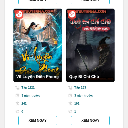
Võ Luyện Điên Phong
Quỷ Bí Chi Chủ
Tập 1121
Tập 283
3 năm trước
3 năm trước
242
191
0
1
XEM NGAY
XEM NGAY