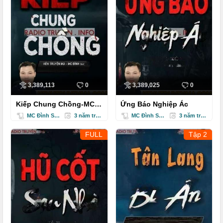
3,389,113
0
3,389,025
0
Kiếp Chung Chồng-MC
Ứng Báo Nghiệp Ác
Đình Soạn
MC Đình Soạn
3 năm trước
MC Đình Soạn
3 năm trước
FULL
Tập 2