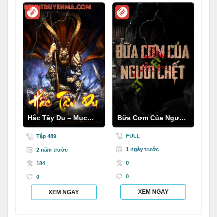
Hắc Tây Du – Mục
Bữa Cơm Của Người
Thần Ký
C.hết
FULL
Tập 489
1 ngày trước
2 năm trước
0
184
0
0
XEM NGAY
XEM NGAY