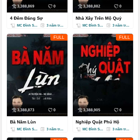
3,388,869
0
3,388,882
0
4 Đêm Đáng Sợ
Nhà Xây Trên Mộ Quỷ
MC Đình Soạn
3 năm trước
MC Đình Soạn
3 năm trước
FULL
FULL
3,388,873
0
3,388,905
0
Bà Năm Lùn
Nghiệp Quật Phú Hộ
MC Đình Soạn
3 năm trước
MC Đình Soạn
3 năm trước