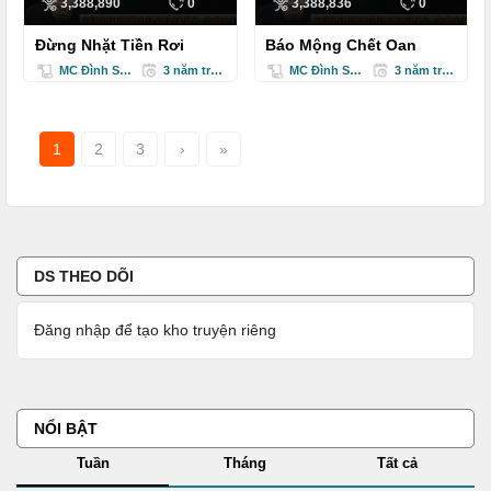
3,388,890
0
3,388,836
0
Đừng Nhặt Tiền Rơi
Báo Mộng Chết Oan
MC Đình Soạn
3 năm trước
MC Đình Soạn
3 năm trước
1
2
3
›
»
DS THEO DÕI
Đăng nhập để tạo kho truyện riêng
NỔI BẬT
Tuần
Tháng
Tất cả