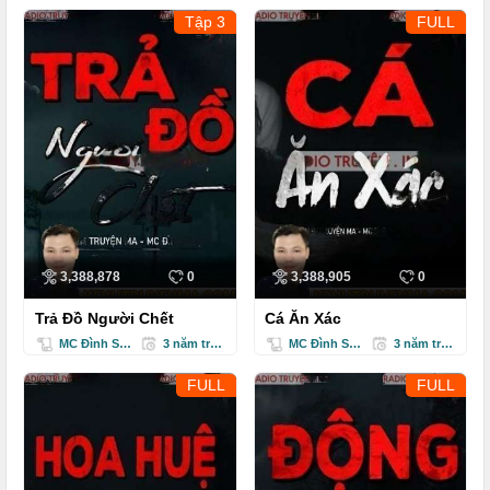
Tập 3
FULL
3,388,878
0
3,388,905
0
Trả Đồ Người Chết
Cá Ăn Xác
MC Đình Soạn
3 năm trước
MC Đình Soạn
3 năm trước
FULL
FULL