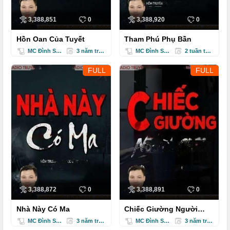
3,388,851
0
3,388,920
0
Hồn Oan Của Tuyết
Tham Phú Phụ Bần
MC Đình Soạn
3 năm trước
MC Đình Soạn
2 tuần trước
FULL
FULL
3,388,872
0
3,388,891
0
Nhà Này Có Ma
Chiếc Giường Người
Chết
MC Đình Soạn
3 năm trước
MC Đình Soạn
3 năm trước