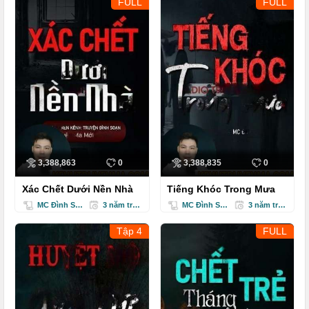
FULL
FULL
3,388,863
0
3,388,835
0
Xác Chết Dưới Nền Nhà
Tiếng Khóc Trong Mưa
MC Đình Soạn
3 năm trước
MC Đình Soạn
3 năm trước
Tập 4
FULL