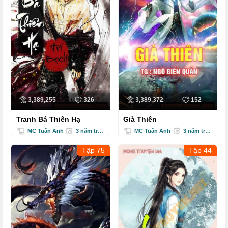
Quang Âm Chi Ngoại - Tập 85
Quang Âm Chi Ngoại - Tập 86
Quang Âm Chi Ngoại - Tập 87
Quang Âm Chi Ngoại - Tập 88
3,389,255
326
3,389,372
152
Quang Âm Chi Ngoại - Tập 89
Tranh Bá Thiên Hạ
Già Thiên
Quang Âm Chi Ngoại - Tập 90
MC Tuấn Anh
3 năm trước
MC Tuấn Anh
3 năm trước
Quang Âm Chi Ngoại - Tập 91
Tập 75
Tập 44
Quang Âm Chi Ngoại - Tập 92
Quang Âm Chi Ngoại - Tập 93
Quang Âm Chi Ngoại - Tập 94