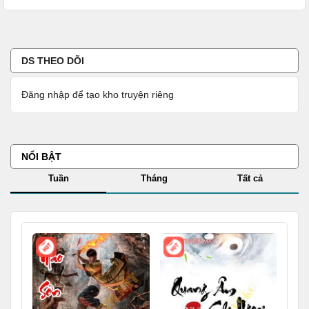
Quang Âm Chi Ngoại - Tập 117
Quang Âm Chi Ngoại - Tập 118
DS THEO DÕI
Quang Âm Chi Ngoại - Tập 119
Đăng nhập để tạo kho truyện riêng
Quang Âm Chi Ngoại - Tập 120
Quang Âm Chi Ngoại - Tập 121
NỔI BẬT
Quang Âm Chi Ngoại - Tập 122
Tuần
Tháng
Tất cả
Quang Âm Chi Ngoại - Tập 123
Quang Âm Chi Ngoại - Tập 124
Quang Âm Chi Ngoại - Tập 125
Quang Âm Chi Ngoại - Tập 126