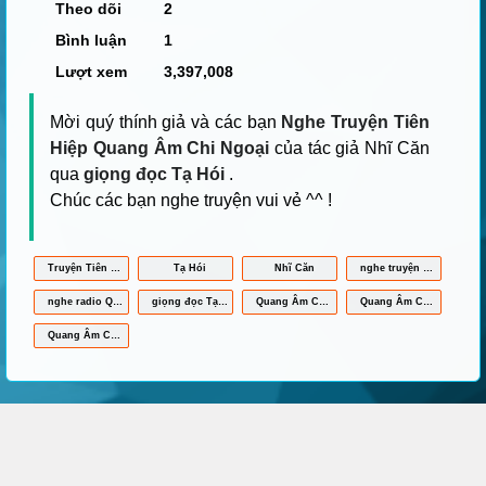
Theo dõi
2
Bình luận
1
Lượt xem
3,397,008
Mời quý thính giả và các bạn
Nghe Truyện Tiên
Hiệp Quang Âm Chi Ngoại
của tác giả Nhĩ Căn
qua
giọng đọc Tạ Hói
.
Chúc các bạn nghe truyện vui vẻ ^^ !
Truyện Tiên Hiệp
Tạ Hói
Nhĩ Căn
nghe truyện Quang Âm Chi Ngoại online
nghe radio Quang Âm Chi Ngoại
giọng đọc Tạ Hói
Quang Âm Chi Ngoại mp3
Quang Âm Chi Ngoại full
Quang Âm Chi Ngoại Tạ Hói