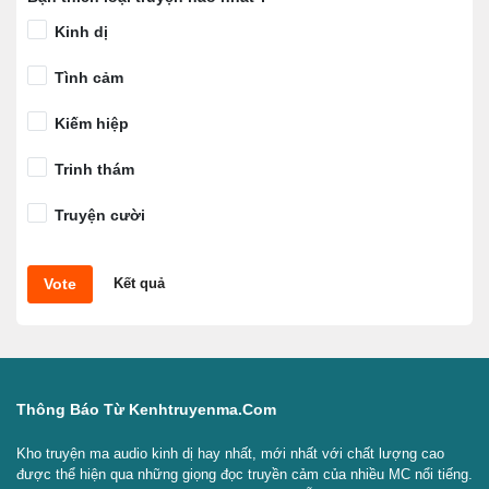
Kinh dị
Quang Âm Chi Ngoại - Tập 181
Tình cảm
Quang Âm Chi Ngoại - Tập 182
Kiếm hiệp
Quang Âm Chi Ngoại - Tập 183
Trinh thám
Quang Âm Chi Ngoại - Tập 184
Truyện cười
Quang Âm Chi Ngoại - Tập 185
Quang Âm Chi Ngoại - Tập 186
Vote
Kết quả
Quang Âm Chi Ngoại - Tập 187
Quang Âm Chi Ngoại - Tập 188
Quang Âm Chi Ngoại - Tập 189
Thông Báo Từ Kenhtruyenma.com
Quang Âm Chi Ngoại - Tập 190
Kho truyện ma audio kinh dị hay nhất, mới nhất với chất lượng cao
được thể hiện qua những giọng đọc truyền cảm của nhiều MC nổi tiếng.