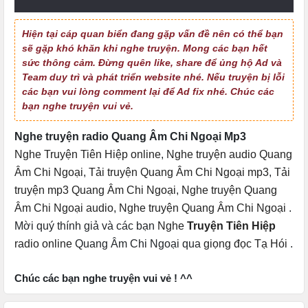
Quang Âm Chi Ngoại - Tập 10
Hiện tại cáp quan biển đang gặp vấn đề nên có thể bạn
Quang Âm Chi Ngoại - Tập 11
sẽ gặp khó khăn khi nghe truyện. Mong các bạn hết
sức thông cảm. Đừng quên like, share để ủng hộ Ad và
Quang Âm Chi Ngoại - Tập 12
Team duy trì và phát triển website nhé. Nếu truyện bị lỗi
các bạn vui lòng comment lại để Ad fix nhé. Chúc các
Quang Âm Chi Ngoại - Tập 13
bạn nghe truyện vui vẻ.
Quang Âm Chi Ngoại - Tập 14
Nghe truyện radio Quang Âm Chi Ngoại Mp3
Nghe Truyện Tiên Hiệp online
,
Nghe truyện audio Quang
Quang Âm Chi Ngoại - Tập 15
Âm Chi Ngoại
,
Tải truyện Quang Âm Chi Ngoại mp3
,
Tải
Quang Âm Chi Ngoại - Tập 16
truyện mp3 Quang Âm Chi Ngoại
,
Nghe truyện Quang
Âm Chi Ngoại audio
,
Nghe truyện Quang Âm Chi Ngoại
.
Quang Âm Chi Ngoại - Tập 17
Mời quý thính giả và các bạn
Nghe
Truyện Tiên Hiệp
radio online
Quang Âm Chi Ngoại qua
giọng đọc Tạ Hói
.
Quang Âm Chi Ngoại - Tập 18
Quang Âm Chi Ngoại - Tập 19
Chúc các bạn nghe truyện vui vẻ ! ^^
Quang Âm Chi Ngoại - Tập 20