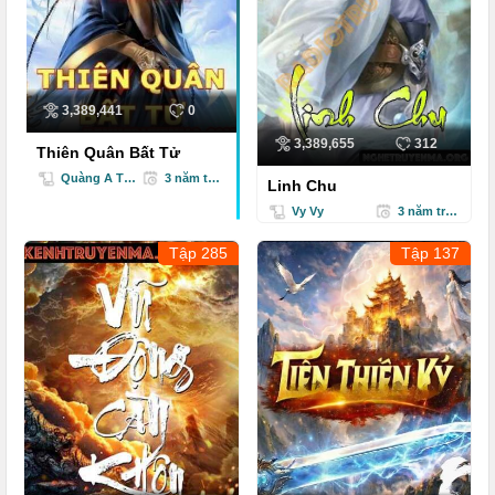
Quang Âm Chi Ngoại - Tập 53
Quang Âm Chi Ngoại - Tập 54
3,389,441
0
Quang Âm Chi Ngoại - Tập 55
3,389,655
312
Thiên Quân Bất Tử
Quang Âm Chi Ngoại - Tập 56
Quàng A Tũn
3 năm trước
Linh Chu
Vy Vy
3 năm trước
Quang Âm Chi Ngoại - Tập 57
Tập 285
Tập 137
Quang Âm Chi Ngoại - Tập 58
Quang Âm Chi Ngoại - Tập 59
Quang Âm Chi Ngoại - Tập 60
Quang Âm Chi Ngoại - Tập 61
Quang Âm Chi Ngoại - Tập 62