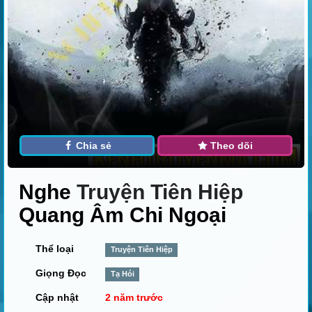
Chia sẻ
Theo dõi
Nghe
Truyện Tiên Hiệp
Quang Âm Chi Ngoại
Thể loại
Truyện Tiên Hiệp
Giọng Đọc
Tạ Hói
Cập nhật
2 năm trước