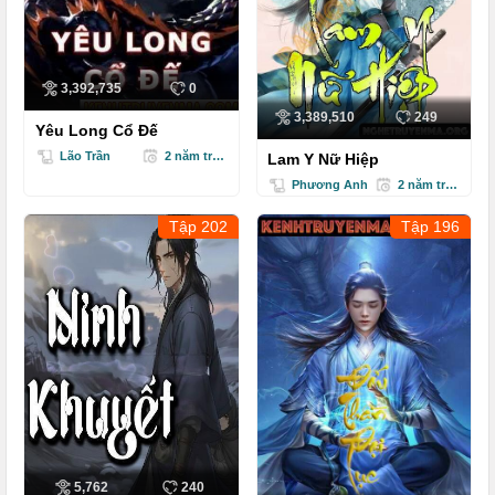
Quang Âm Chi Ngoại - Tập 95
Quang Âm Chi Ngoại - Tập 96
3,392,735
0
Quang Âm Chi Ngoại - Tập 97
3,389,510
249
Yêu Long Cổ Đế
Quang Âm Chi Ngoại - Tập 98
Lão Trần
2 năm trước
Lam Y Nữ Hiệp
Phương Anh
2 năm trước
Quang Âm Chi Ngoại - Tập 99
Tập 202
Tập 196
Quang Âm Chi Ngoại - Tập 100
Quang Âm Chi Ngoại - Tập 101
Quang Âm Chi Ngoại - Tập 102
Quang Âm Chi Ngoại - Tập 103
Quang Âm Chi Ngoại - Tập 104
Quang Âm Chi Ngoại - Tập 105
5,762
240