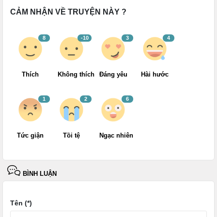
CẢM NHẬN VỀ TRUYỆN NÀY ?
Quang Âm Chi Ngoại - Tập 21
Quang Âm Chi Ngoại - Tập 22
8
-10
3
4
Quang Âm Chi Ngoại - Tập 23
Thích
Không thích
Đáng yêu
Hài hước
Quang Âm Chi Ngoại - Tập 24
Quang Âm Chi Ngoại - Tập 25
1
2
6
Quang Âm Chi Ngoại - Tập 26
Tức giận
Tồi tệ
Ngạc nhiên
Quang Âm Chi Ngoại - Tập 27
Quang Âm Chi Ngoại - Tập 28
BÌNH LUẬN
Quang Âm Chi Ngoại - Tập 29
Quang Âm Chi Ngoại - Tập 30
Tên (*)