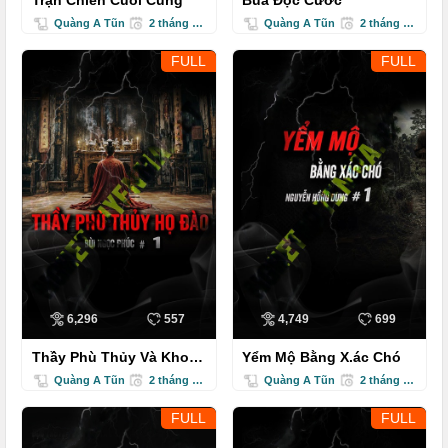
Trận Chiến Cuối Cùng
Bùa Độc Cước
Quàng A Tũn
2 tháng trước
Quàng A Tũn
2 tháng trước
FULL
FULL
6,296
557
4,749
699
Thầy Phù Thủy Và Kho
Yểm Mộ Bằng X.ác Chó
Báu Họ Đào
Quàng A Tũn
2 tháng trước
Quàng A Tũn
2 tháng trước
FULL
FULL