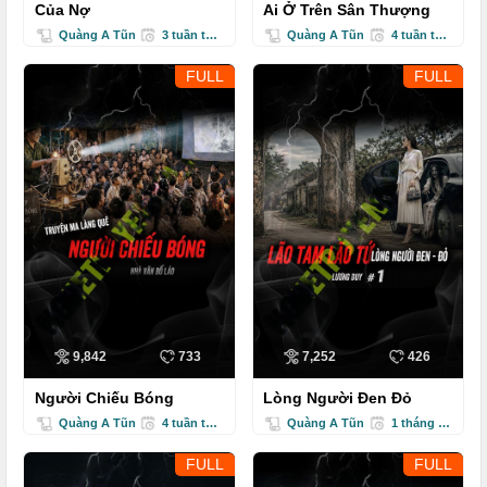
Của Nợ
Ai Ở Trên Sân Thượng
Quàng A Tũn
3 tuần trước
Quàng A Tũn
4 tuần trước
FULL
FULL
9,842
733
7,252
426
Người Chiếu Bóng
Lòng Người Đen Đỏ
Quàng A Tũn
4 tuần trước
Quàng A Tũn
1 tháng trước
FULL
FULL