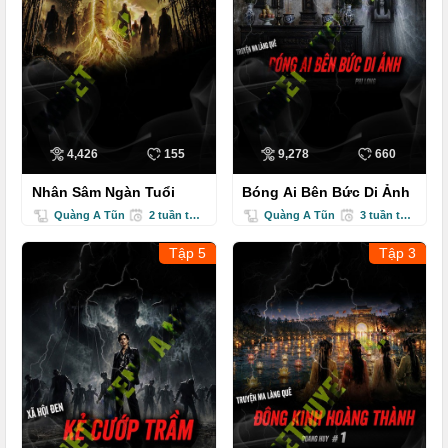
4,426
155
9,278
660
Nhân Sâm Ngàn Tuổi
Bóng Ai Bên Bức Di Ảnh
Quàng A Tũn
2 tuần trước
Quàng A Tũn
3 tuần trước
Tập 5
Tập 3