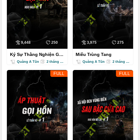
9,448
250
3,975
275
Ký Sự Thằng Nghiện Gặp
Miếu Trùng Tang
Ma
Quàng A Tũn
2 tháng trước
Quàng A Tũn
2 tháng trước
FULL
FULL