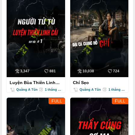
3,347
881
10,038
724
Luyện Bùa Thiên Linh
Chí Sẹo
Cái
Quàng A Tũn
1 tháng trước
Quàng A Tũn
1 tháng trước
FULL
FULL