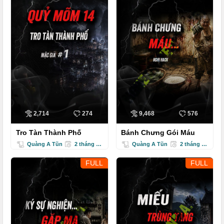
2,714
274
9,468
576
Tro Tàn Thành Phố
Bánh Chưng Gói Máu
Quàng A Tũn
2 tháng trước
Quàng A Tũn
2 tháng trước
FULL
FULL