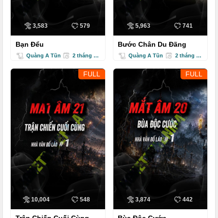
3,583
579
5,963
741
Bạn Đểu
Bước Chân Du Đãng
Quàng A Tũn
2 tháng trước
Quàng A Tũn
2 tháng trước
FULL
FULL
10,004
548
3,874
442