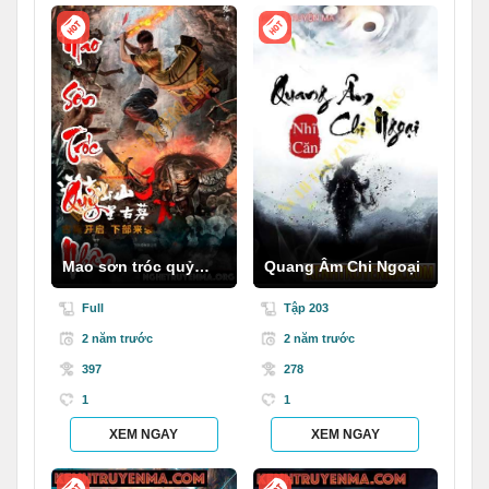
Mao sơn tróc quỷ
Quang Âm Chi Ngoại
nhân
Full
Tập 203
2 năm trước
2 năm trước
397
278
1
1
XEM NGAY
XEM NGAY