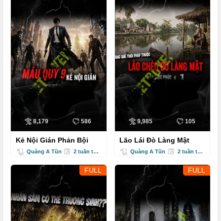
8,179
586
9,985
105
Kẻ Nội Gián Phản Bội
Lão Lái Đò Làng Mật
Quàng A Tũn
2 tuần trước
Quàng A Tũn
2 tuần trước
FULL
FULL