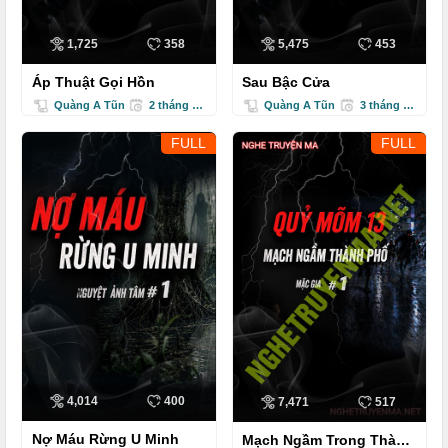
1,725
358
5,475
453
Áp Thuật Gọi Hồn
Sau Bậc Cửa
Quàng A Tũn
2 tháng trước
Quàng A Tũn
3 tháng trước
FULL
FULL
4,014
400
7,471
517
Nợ Máu Rừng U Minh
Mạch Ngầm Trong Thành