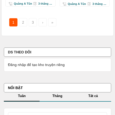
Phố
Quàng A Tũn
3 tháng trước
Quàng A Tũn
3 tháng trước
1
2
3
›
»
DS THEO DÕI
Đăng nhập để tạo kho truyện riêng
NỔI BẬT
Tuần
Tháng
Tất cả