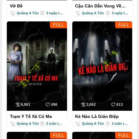
Vỡ Đê
Cậu Cẩn Dẫn Vong Về
Nhà
Quàng A Tũn
3 ngày trước
Quàng A Tũn
3 ngày trước
FULL
FULL
6,961
496
3,062
613
Trạm Y Tế Xã Có Ma
Kẻ Nào Là Gián Điệp
Quàng A Tũn
2 tuần trước
Quàng A Tũn
2 tuần trước
FULL
FULL