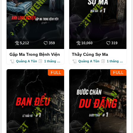
5,212
359
10,060
319
Gặp Ma Trong Bệnh Viện
Thầy Cúng Sợ Ma
Quàng A Tũn
1 tháng trước
Quàng A Tũn
1 tháng trước
FULL
FULL