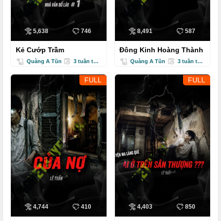
5,638
746
8,491
587
Kẻ Cướp Trầm
Đông Kinh Hoàng Thành
Quàng A Tũn
3 tuần trước
Quàng A Tũn
3 tuần trước
FULL
FULL
4,744
410
4,403
850