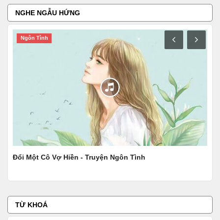
NGHE NGẪU HỨNG
Ngôn Tình
N
Đổi Một Cô Vợ Hiền - Truyện Ngôn Tình
Thu
TỪ KHOÁ