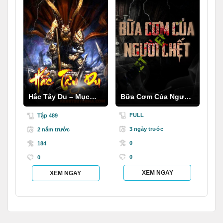
Hắc Tây Du – Mục
Bữa Cơm Của Người
Thần Ký
C.hết
FULL
Tập 489
3 ngày trước
2 năm trước
0
184
0
0
XEM NGAY
XEM NGAY