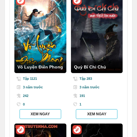
Võ Luyện Điên Phong
Quỷ Bí Chi Chủ
Tập 1121
Tập 283
3 năm trước
3 năm trước
242
191
0
1
XEM NGAY
XEM NGAY