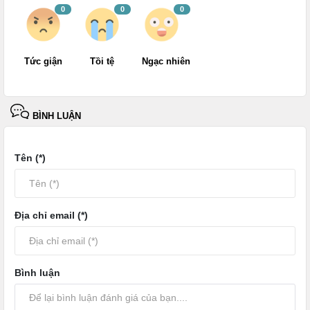
0
0
0
Tức giận
Tồi tệ
Ngạc nhiên
BÌNH LUẬN
Tên (*)
Địa chỉ email (*)
Bình luận