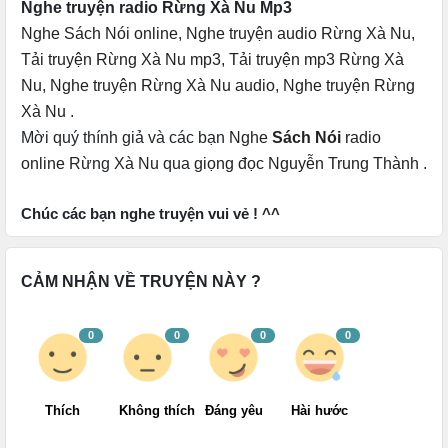
Nghe truyện radio Rừng Xà Nu Mp3
Nghe Sách Nói online
,
Nghe truyện audio Rừng Xà Nu
,
Tải truyện Rừng Xà Nu mp3
,
Tải truyện mp3 Rừng Xà
Nu
,
Nghe truyện Rừng Xà Nu audio
,
Nghe truyện Rừng
Xà Nu
.
Mời quý thính giả và các bạn
Nghe
Sách Nói
radio
online
Rừng Xà Nu qua
giọng đọc Nguyễn Trung Thành
.
Chúc các bạn nghe truyện vui vẻ ! ^^
CẢM NHẬN VỀ TRUYỆN NÀY ?
0
0
0
0
Thích
Không thích
Đáng yêu
Hài hước