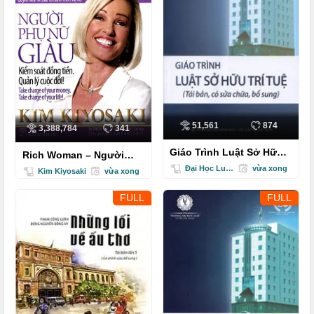
51,561
874
3,388,784
341
Giáo Trình Luật Sở Hữu
Rich Woman – Người
Trí Tuệ
Phụ Nữ Giàu - Kiểm Soát
Đại Học Luật TPHCM
vừa xong
Kim Kiyosaki
vừa xong
Đồng Tiền –...
FULL
FULL