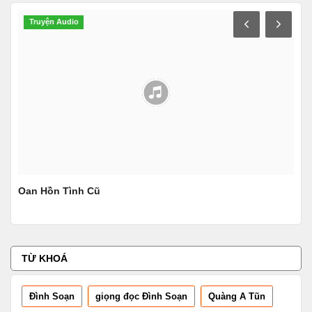
Truyện Audio
N
Oan Hồn Tình Cũ
Con
TỪ KHOÁ
Đình Soạn
giọng đọc Đình Soạn
Quàng A Tũn