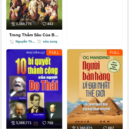
3,388,776
443
Trong Thẳm Sâu Của Bí
Ẩn (Tập 3)
Nguyễn Thị Kim Anh
vừa xong
FULL
FULL
3,388,771
708
3,388,875
882