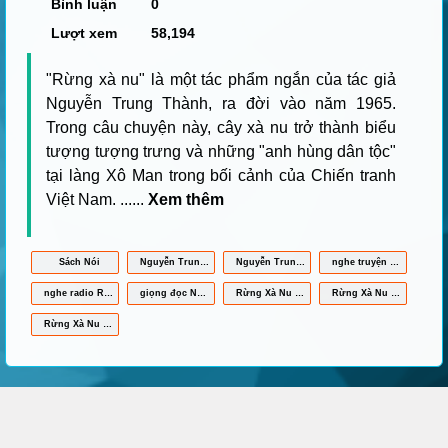
Bình luận
0
Lượt xem
58,194
"Rừng xà nu" là một tác phẩm ngắn của tác giả
Nguyễn Trung Thành, ra đời vào năm 1965.
Trong câu chuyện này, cây xà nu trở thành biểu
tượng tượng trưng và những "anh hùng dân tộc"
tại làng Xô Man trong bối cảnh của Chiến tranh
Việt Nam.
......
Xem thêm
Sách Nói
Nguyễn Trung Thành
Nguyễn Trung Thành
nghe truyện Rừng Xà Nu online
nghe radio Rừng Xà Nu
giọng đọc Nguyễn Trung Thành
Rừng Xà Nu mp3
Rừng Xà Nu full
Rừng Xà Nu Nguyễn Trung Thành