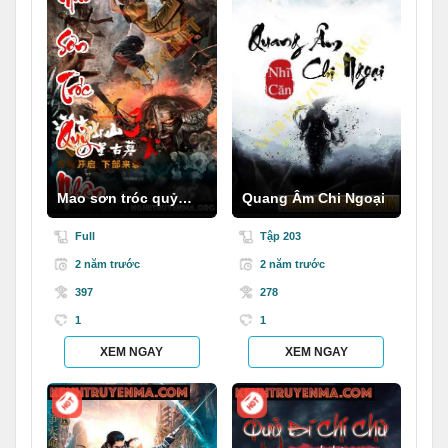
Mao sơn tróc quỷ
Quang Âm Chi Ngoại
nhân
Full
Tập 203
2 năm trước
2 năm trước
397
278
1
1
XEM NGAY
XEM NGAY