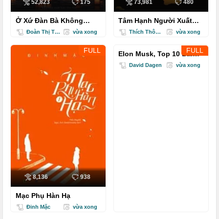
52,823
175
73,981
480
Ở Xứ Đàn Bà Không
Tâm Hạnh Người Xuất
Chạy Chợ
Gia
Đoàn Thị Thanh Trà
vừa xong
Thích Thông Phương
vừa xong
3,388,778
542
FULL
FULL
Elon Musk, Top 10 Bài
Học Kinh Doanh
David Dagen
vừa xong
8,136
938
Mạc Phụ Hàn Hạ
Đinh Mặc
vừa xong
3,388,953
522