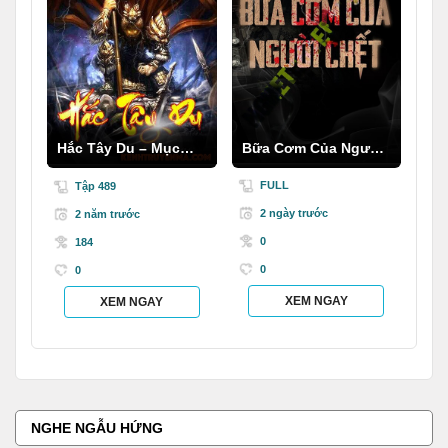
Hắc Tây Du – Mục
Bữa Cơm Của Người
Thần Ký
C.hết
FULL
Tập 489
2 ngày trước
2 năm trước
0
184
0
0
XEM NGAY
XEM NGAY
NGHE NGẪU HỨNG