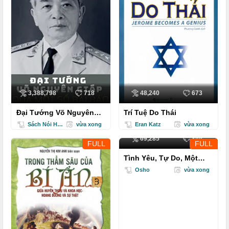
3,388,798
718
48,240
673
Đại Tướng Võ Nguyên
Trí Tuệ Do Thái
Giáp Qua Một Số Bài Báo
Sách Nói Hướng Dương
vừa xong
Eran Katz
vừa xong
69,285
859
FULL
FULL
Tình Yêu, Tự Do, Một
Mình
Osho
vừa xong