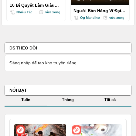
10 Bí Quyết Làm Giàu
Của Người Do Thái
Người Bán Hàng Vĩ Đại
Nhiều Tác Giả
vừa xong
Nhất Thế Giới
Og Mandino
vừa xong
DS THEO DÕI
Đăng nhập để tạo kho truyện riêng
NỔI BẬT
Tuần
Tháng
Tất cả