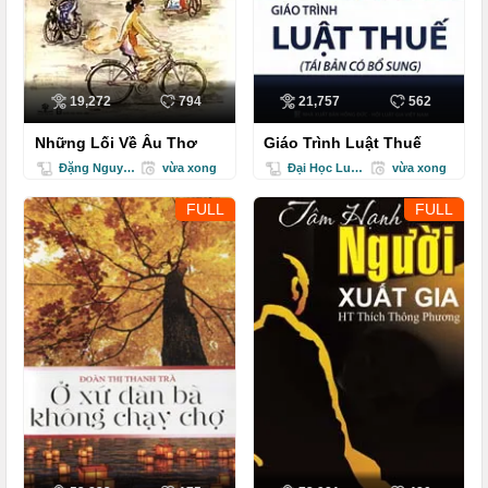
19,272
794
21,757
562
Những Lối Về Ấu Thơ
Giáo Trình Luật Thuế
Đặng Nguyễn Đông Vy
vừa xong
Đại Học Luật TPHCM
vừa xong
FULL
FULL