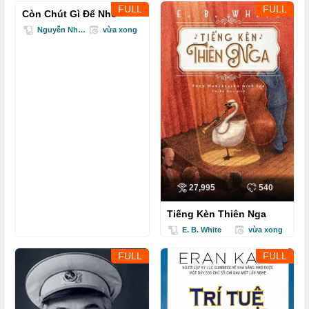
FULL
FULL
Còn Chút Gì Để Nhớ
Nguyễn Nhật Ánh
vừa xong
27,995
540
Tiếng Kèn Thiên Nga
E. B. White
vừa xong
FULL
FULL