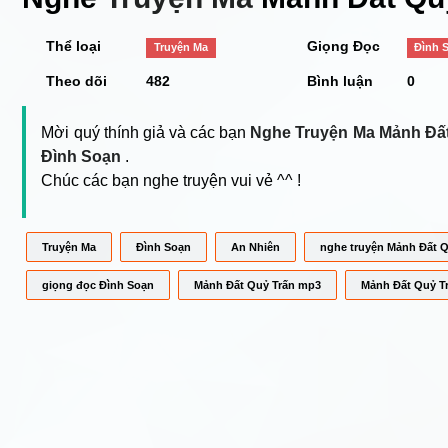
Thể loại
Giọng Đọc
Truyện Ma
Đình 
Theo dõi
482
Bình luận
0
Mời quý thính giả và các bạn
Nghe Truyện Ma Mảnh Đất
Đình Soạn
.
Chúc các bạn nghe truyện vui vẻ ^^ !
Truyện Ma
Đình Soạn
An Nhiên
nghe truyện Mảnh Đất Q
giọng đọc Đình Soạn
Mảnh Đất Quỷ Trấn mp3
Mảnh Đất Quỷ Tr