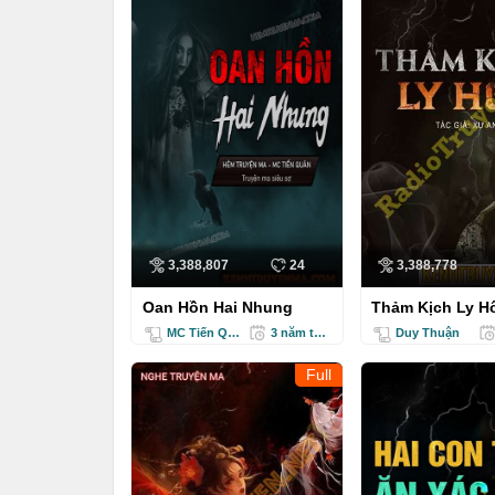
3,388,807
24
3,388,778
Oan Hồn Hai Nhung
Thảm Kịch Ly H
Thuận
MC Tiến Quân
3 năm trước
Duy Thuận
Full