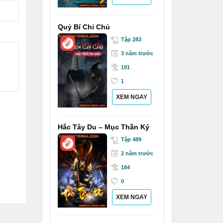
Quỷ Bí Chi Chủ
Tập 283
3 năm trước
191
1
XEM NGAY
Hắc Tây Du – Mục Thần Ký
Tập 489
2 năm trước
184
0
XEM NGAY