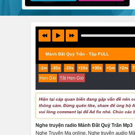
Mảnh Đất Quỷ Trấn - Tập FULL
-1m
-30s
-10s
+10s
+30s
+1m
+2m
Hẹn Giờ
Tắt Hẹn Giờ
Hiện tại cáp quan biển đang gặp vấn đề nên c
thông cảm. Đừng quên like, share để ủng hộ Ad
vui lòng comment lại để Ad fix nhé. Chúc các 
Nghe truyện radio Mảnh Đất Quỷ Trấn Mp3
Nghe Truyện Ma online
,
Nghe truyện audio Mả