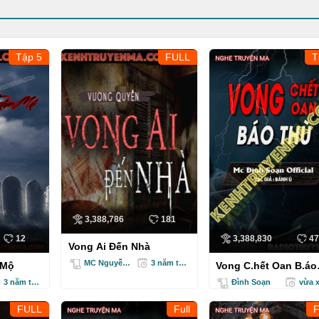
Tập 5
FULL
T
3,388,786
181
Truyện Audio
Truyện Ma
12
3,388,830
47
Vong Ai Đến Nhà
MC Nguyễn Huy
3 năm trước
 Mộ
Vong C.hết Oan B.áo
T.hù
3 năm trước
Đình Soạn
vừa 
FULL
Full