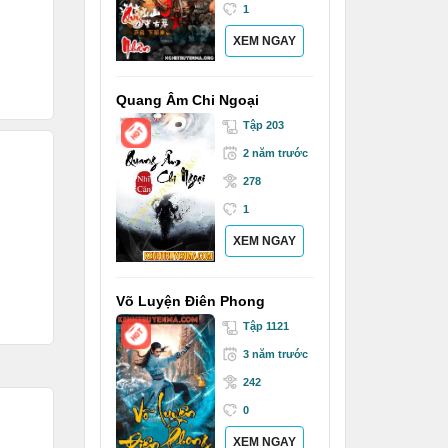
1
XEM NGAY
Quang Âm Chi Ngoại
Tập 203
2 năm trước
278
1
XEM NGAY
Võ Luyện Điên Phong
Tập 1121
3 năm trước
242
0
XEM NGAY