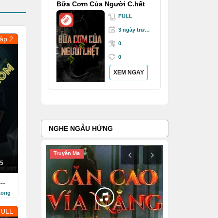
Bữa Cơm Của Người C.hết
FULL
3 ngày trước
ập 2
0
0
XEM NGAY
NGHE NGẪU HỨNG
Truyện Ma
Ngôn Tình
5
xong
FULL