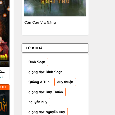
Căn Cao Vía Nặng
Tôi Là Kẻ Thứ 3
Tình
TỪ KHOÁ
Đình Soạn
á
giọng đọc Đình Soạn
3 năm trước
Quàng A Tũn
duy thuận
FULL
giọng đọc Duy Thuận
nguyễn huy
giọng đọc Nguyễn Huy