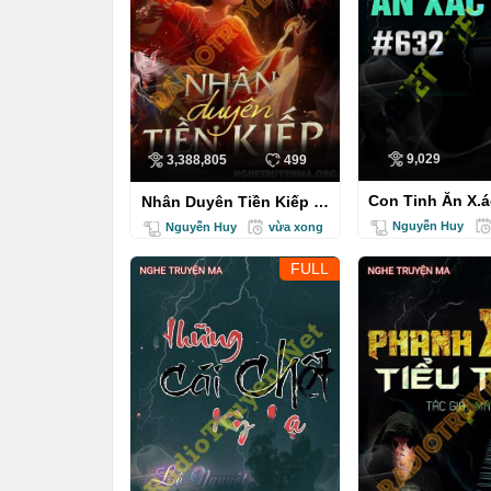
9,029
3,388,805
499
Con Tinh Ăn X.á
Nhân Duyên Tiền Kiếp -
Nguyễn Huy
Nguyễn Huy
Nguyễn Huy
vừa xong
FULL