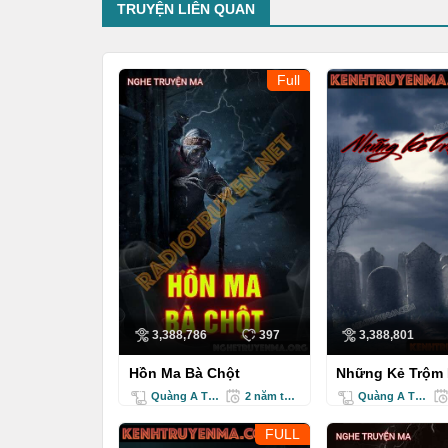
TRUYỆN LIÊN QUAN
Full
3,388,786
397
3,388,801
Hồn Ma Bà Chột
Những Kẻ Trộm
Quàng A Tũn
2 năm trước
Quàng A Tũn
FULL