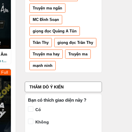
Truyện ma ngắn
MC Đình Soạn
giọng đọc Quàng A Tũn
Trần Thy
giọng đọc Trần Thy
2
Truyện ma hay
Truyện ma
i Âm
3 năm trước
mạnh ninh
Full
THĂM DÒ Ý KIẾN
Bạn có thích giao diện này ?
Có
Không