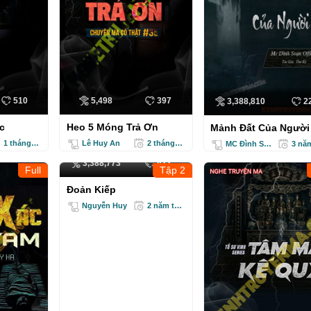
510
5,498
397
3,388,810
2
c
Heo 5 Móng Trả Ơn
Mảnh Đất Của Ngườ
1 tháng trước
Lê Huy An
2 tháng trước
MC Đình Soạn
3,388,773
633
Full
Tập 2
Đoản Kiếp
Nguyễn Huy
2 năm trước