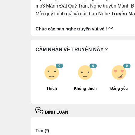
mp3 Mảnh Đất Quỷ Trấn
,
Nghe truyện Mảnh Đấ
Mời quý thính giả và các bạn
Nghe
Truyện Ma
Chúc các bạn nghe truyện vui vẻ ! ^^
CẢM NHẬN VỀ TRUYỆN NÀY ?
0
0
0
Thích
Không thích
Đáng yêu
BÌNH LUẬN
Tên (*)