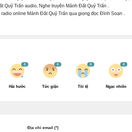
t Quỷ Trấn audio
,
Nghe truyện Mảnh Đất Quỷ Trấn
.
radio online
Mảnh Đất Quỷ Trấn qua
giọng đọc Đình Soạn
.
0
0
0
0
Hài hước
Tức giận
Tồi tệ
Ngạc nhiên
Địa chỉ email (*)