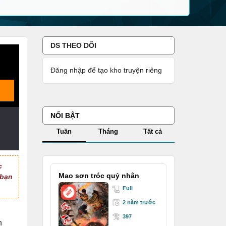
DS THEO DÕI
Đăng nhập để tạo kho truyện riêng
NỔI BẬT
Tuần
Tháng
Tất cả
c
Mao sơn tróc quỷ nhân
 bạn
Full
2 năm trước
397
n