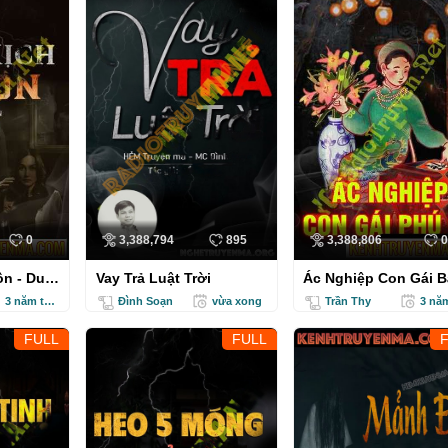
Hồn Ma Bà Thủy
Ông Năm Thầy Pháp
0
3,388,794
895
3,388,806
0
ôn - Duy
Vay Trả Luật Trời
Ác Nghiệp Con Gái B
Hộ
3 năm trước
Đình Soạn
vừa xong
Trần Thy
FULL
FULL