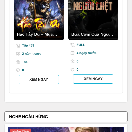
Hắc Tây Du – Mục
Bữa Cơm Của Người
Thần Ký
C.hết
FULL
Tập 489
4 ngày trước
2 năm trước
0
184
0
0
XEM NGAY
XEM NGAY
NGHE NGẪU HỨNG
Ngôn Tình
T