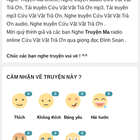
Trả Ơn
,
Tải truyện Cứu Vật Vật Trả Ơn mp3
,
Tải truyện
mp3 Cứu Vật Vật Trả Ơn
,
Nghe truyện Cứu Vật Vật Trả
Ơn audio
,
Nghe truyện Cứu Vật Vật Trả Ơn
.
Mời quý thính giả và các bạn
Nghe
Truyện Ma
radio
online
Cứu Vật Vật Trả Ơn qua
giọng đọc Đình Soạn
.
Chúc các bạn nghe truyện vui vẻ ! ^^
CẢM NHẬN VỀ TRUYỆN NÀY ?
0
0
0
0
Thích
Không thích
Đáng yêu
Hài hước
0
0
0