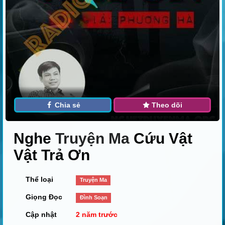
Chia sẻ
Theo dõi
Nghe
Truyện Ma
Cứu Vật
Vật Trả Ơn
Thể loại
Truyện Ma
Giọng Đọc
Đình Soạn
Cập nhật
2 năm trước