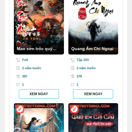
Mao sơn tróc quỷ
Quang Âm Chi Ngoại
nhân
Full
Tập 203
2 năm trước
2 năm trước
397
278
1
1
XEM NGAY
XEM NGAY