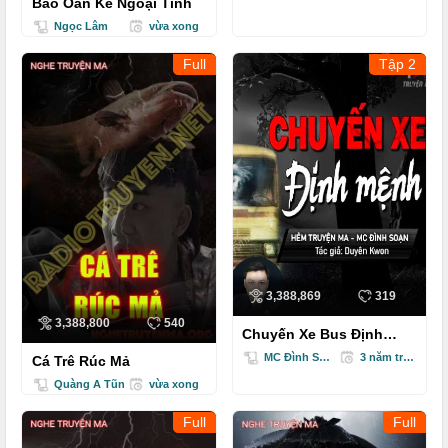
Báo Oán Kẻ Ngoại Tình
Ngọc Lâm
vừa xong
Full
Tập 2
3,388,869
319
3,388,800
540
Chuyến Xe Bus Định
Mệnh
MC Đình Soạn
3 năm trước
Cá Trê Rúc Mả
Quàng A Tũn
vừa xong
Full
Full