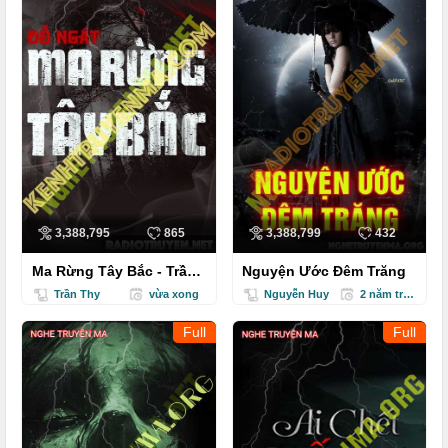
3,388,795
865
3,388,799
432
Ma Rừng Tây Bắc - Trần
Nguyện Ước Đêm Trăng
Thy
Trần Thy
vừa xong
Nguyễn Huy
2 năm trước
Full
Full