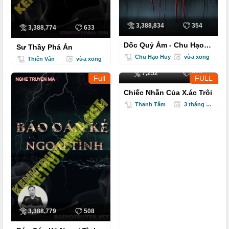
3,388,834
354
3,388,774
633
Dốc Quỷ Ám - Chu Hạo
Sư Thầy Phá Án
Huy
Chu Hạo Huy
vừa xong
Thiên Vân
vừa xong
7,252
535
Full
FULL
Chiếc Nhẫn Của X.ác Trôi
Thanh Tâm
3 tháng trước
3,388,779
508