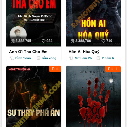
3,388,795
924
3,388,786
710
Anh Ơi Tha Cho Em
Hồn Ai Hóa Quỷ
Đình Soạn
vừa xong
MC Lam Phương
2 năm trước
Full
FULL