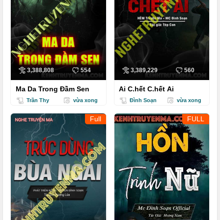
3,388,808
554
3,389,229
560
Ma Da Trong Đầm Sen
Ai C.hết C.hết Ai
Trần Thy
vừa xong
Đình Soạn
vừa xong
Full
FULL