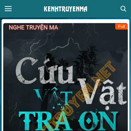
Full
Đăng nhập
Đăng ký
Thể loại
Giọng đọc
Trang chủ
Liên hệ
Giới thiệu