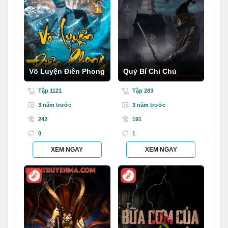
Võ Luyện Điên Phong
Quỷ Bí Chi Chủ
Tập 1121
Tập 283
3 năm trước
3 năm trước
242
191
0
1
XEM NGAY
XEM NGAY