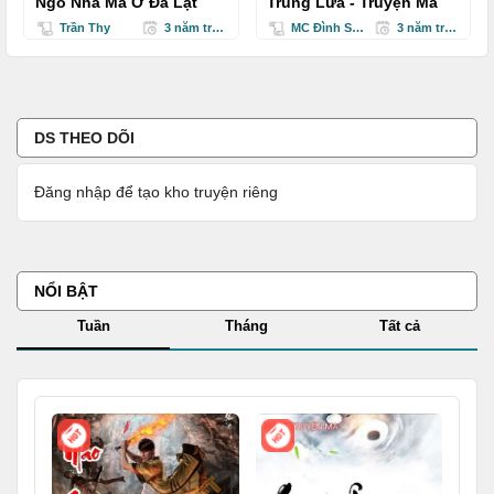
Ngô Nhà Ma Ở Đà Lạt
Trùng Lửa - Truyện Ma
Trần Thy
3 năm trước
MC Đình Soạn
3 năm trước
DS THEO DÕI
Đăng nhập để tạo kho truyện riêng
NỔI BẬT
Tuần
Tháng
Tất cả