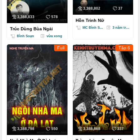
3,388,802
37
3,388,833
578
Hồn Trinh Nữ
MC Đình Soạn
3 năm trước
Trúc Dùng Bùa Ngải
Đình Soạn
vừa xong
Full
Tập 6
3,388,798
550
3,388,868
337