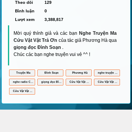
Theo dõi
129
Bình luận
0
Lượt xem
3,388,817
Mời quý thính giả và các bạn
Nghe Truyện Ma
Cứu Vật Vật Trả Ơn
của tác giả Phương Hà qua
giọng đọc Đình Soạn
.
Chúc các bạn nghe truyện vui vẻ ^^ !
Truyện Ma
Đình Soạn
Phương Hà
nghe truyện Cứu Vật Vật Trả Ơn online
nghe radio Cứu Vật Vật Trả Ơn
giọng đọc Đình Soạn
Cứu Vật Vật Trả Ơn mp3
Cứu Vật Vật Trả Ơn full
Cứu Vật Vật Trả Ơn Đình Soạn