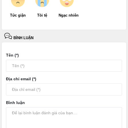
Tức giận
Tồi tệ
Ngạc nhiên
BÌNH LUẬN
Tên (*)
Địa chỉ email (*)
Bình luận