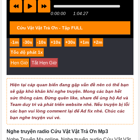
0:00:00
1:04:27
Cứu Vật Vật Trả Ơn - Tập FULL
-1m
-30s
-10s
+10s
+30s
+1m
+2m
Hẹn Giờ
Tắt Hẹn Giờ
Hiện tại cáp quan biển đang gặp vấn đề nên có thể bạn
sẽ gặp khó khăn khi nghe truyện. Mong các bạn hết
sức thông cảm. Đừng quên like, share để ủng hộ Ad và
Team duy trì và phát triển website nhé. Nếu truyện bị lỗi
các bạn vui lòng comment lại để Ad fix nhé. Chúc các
bạn nghe truyện vui vẻ.
Nghe truyện radio Cứu Vật Vật Trả Ơn Mp3
Nghe Truyện Ma online
,
Nghe truyện audio Cứu Vật Vật