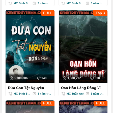
MC Đình Soạn
3 năm trước
MC Đình Soạn
3 năm trước
FULL
Tập 3
3,388,806
149
3,388,792
310
Đứa Con Tật Nguyền
Oan Hồn Làng Đông Vĩ
MC Đình Soạn
3 năm trước
MC Tuấn Anh
3 năm trước
FULL
FULL