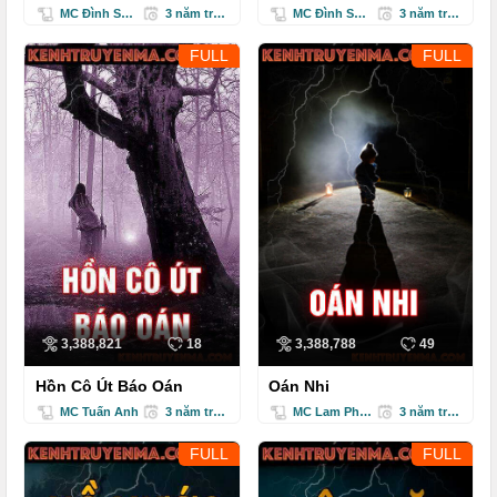
MC Đình Soạn
3 năm trước
MC Đình Soạn
3 năm trước
FULL
FULL
3,388,821
18
3,388,788
49
Hồn Cô Út Báo Oán
Oán Nhi
MC Tuấn Anh
3 năm trước
MC Lam Phương
3 năm trước
FULL
FULL