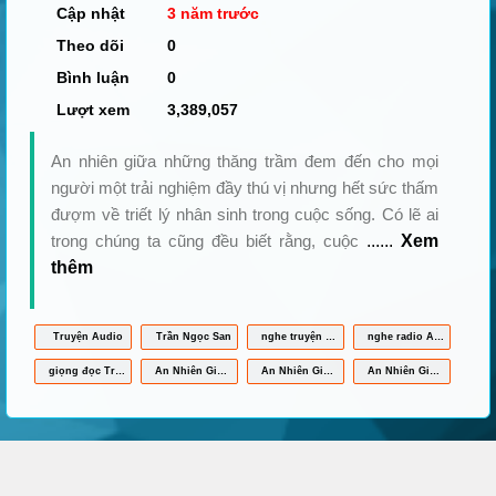
Cập nhật
3 năm trước
Theo dõi
0
Bình luận
0
Lượt xem
3,389,057
An nhiên giữa những thăng trầm đem đến cho mọi
người một trải nghiệm đầy thú vị nhưng hết sức thấm
đượm về triết lý nhân sinh trong cuộc sống. Có lẽ ai
trong chúng ta cũng đều biết rằng, cuộc
......
Xem
thêm
Truyện Audio
Trần Ngọc San
nghe truyện An Nhiên Giữa Những Thăng Trầm online
nghe radio An Nhiên Giữa Những Thăng Trầm
giọng đọc Trần Ngọc San
An Nhiên Giữa Những Thăng Trầm mp3
An Nhiên Giữa Những Thăng Trầm full
An Nhiên Giữa Những Thăng Trầm Trần Ngọc San