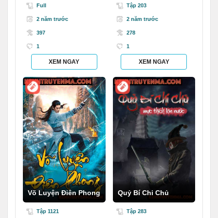
nhân
Full
Tập 203
2 năm trước
2 năm trước
397
278
1
1
XEM NGAY
XEM NGAY
Võ Luyện Điên Phong
Quỷ Bí Chi Chủ
Tập 1121
Tập 283