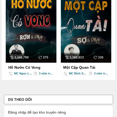
3,388,790
375
3,388,813
330
Hồ Nước Có Vong
Một Cặp Quan Tài
MC Ngọc Lâm
3 năm trước
MC Đình Soạn
3 năm trước
DS THEO DÕI
Đăng nhập để tạo kho truyện riêng