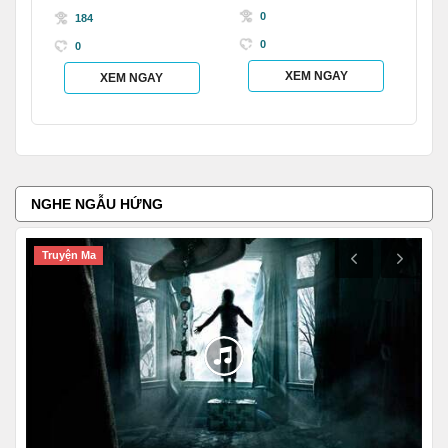
0
184
0
0
XEM NGAY
XEM NGAY
NGHE NGẪU HỨNG
Truyện Ma
T