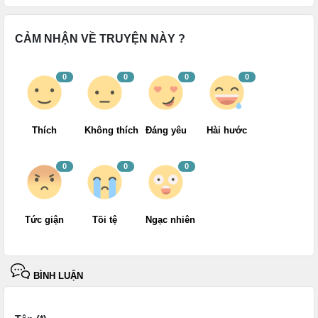
CẢM NHẬN VỀ TRUYỆN NÀY ?
0
0
0
0
Thích
Không thích
Đáng yêu
Hài hước
0
0
0
Tức giận
Tồi tệ
Ngạc nhiên
BÌNH LUẬN