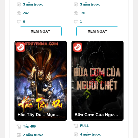
3 năm trước
3 năm trước
242
191
0
1
XEM NGAY
XEM NGAY
Hắc Tây Du – Mục
Bữa Cơm Của Người
Thần Ký
C.hết
FULL
Tập 489
4 ngày trước
2 năm trước