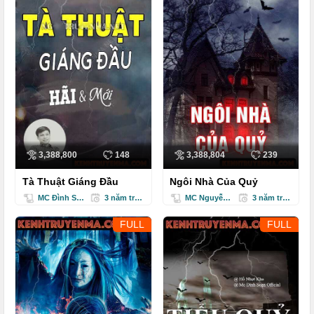
3,388,800
148
3,388,804
239
Tà Thuật Giáng Đầu
Ngôi Nhà Của Quỷ
MC Đình Soạn
3 năm trước
MC Nguyễn Huy
3 năm trước
FULL
FULL