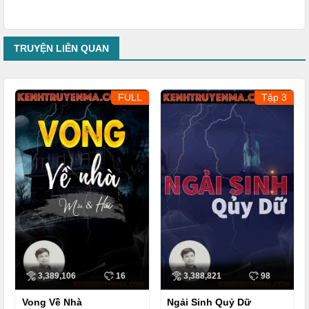
TRUYỆN LIÊN QUAN
FULL
Tập 3
3,389,106
16
3,388,821
98
Vong Về Nhà
Ngải Sinh Quỷ Dữ