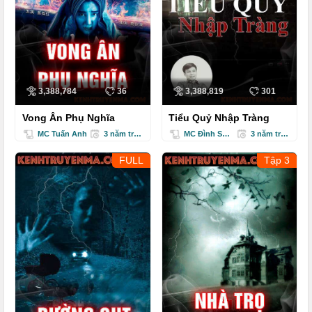
3,388,784
36
3,388,819
301
Vong Ân Phụ Nghĩa
Tiểu Quỷ Nhập Tràng
MC Tuấn Anh
3 năm trước
MC Đình Soạn
3 năm trước
FULL
Tập 3