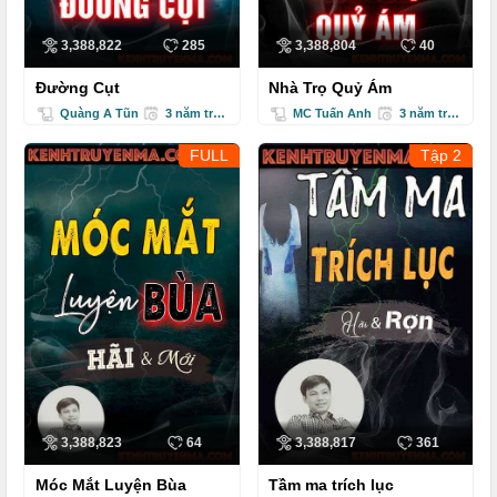
3,388,822
285
3,388,804
40
Đường Cụt
Nhà Trọ Quỷ Ám
Quàng A Tũn
3 năm trước
MC Tuấn Anh
3 năm trước
FULL
Tập 2
3,388,823
64
3,388,817
361
Móc Mắt Luyện Bùa
Tầm ma trích lục