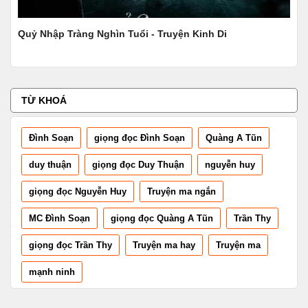
Quỷ Nhập Tràng Nghìn Tuổi - Truyện Kinh Di
Thậ
TỪ KHOÁ
Đình Soạn
giọng đọc Đình Soạn
Quàng A Tũn
duy thuận
giọng đọc Duy Thuận
nguyễn huy
giọng đọc Nguyễn Huy
Truyện ma ngắn
MC Đình Soạn
giọng đọc Quàng A Tũn
Trần Thy
giọng đọc Trần Thy
Truyện ma hay
Truyện ma
mạnh ninh