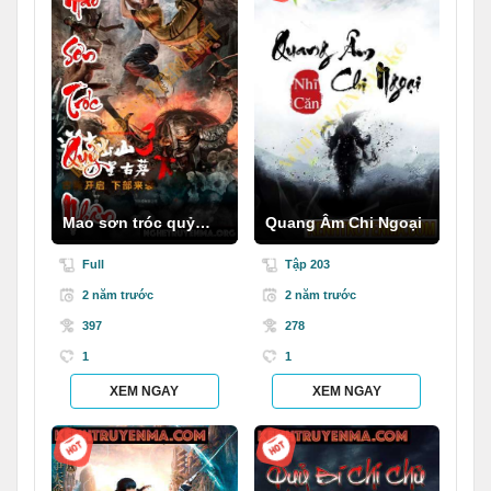
Mao sơn tróc quỷ
Quang Âm Chi Ngoại
nhân
Full
Tập 203
2 năm trước
2 năm trước
397
278
1
1
XEM NGAY
XEM NGAY