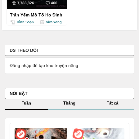
3,388,826
460
Trấn Yểm Mộ Tổ Họ Đinh
Đình Soạn
vừa xong
DS THEO DÕI
Đăng nhập để tạo kho truyện riêng
NỔI BẬT
Tuần
Tháng
Tất cả