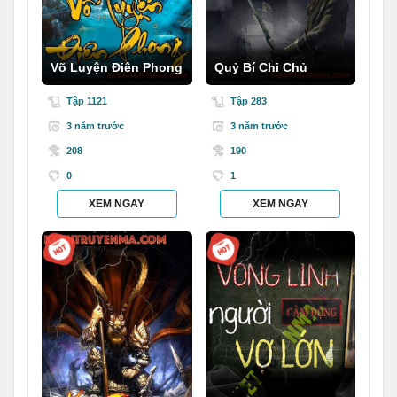
Võ Luyện Điên Phong
Quỷ Bí Chi Chủ
Tập 1121
Tập 283
3 năm trước
3 năm trước
208
190
0
1
XEM NGAY
XEM NGAY