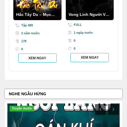
Hắc Tây Du – Mục
Vong Linh Người Vợ
Thần Ký
Cũ
FULL
Tập 489
1 ngày trước
2 năm trước
0
178
0
0
XEM NGAY
XEM NGAY
NGHE NGẪU HỨNG
Ngôn Tình
T