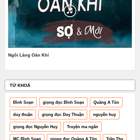
Một Bước Lên Mây
Tứ 
TỪ KHOÁ
Đình Soạn
giọng đọc Đình Soạn
Quàng A Tũn
duy thuận
giọng đọc Duy Thuận
nguyễn huy
giọng đọc Nguyễn Huy
Truyện ma ngắn
MC Đình Soạn
giọng đọc Quàng A Tũn
Trần Thy