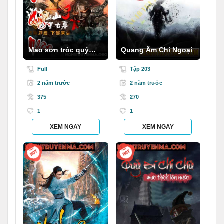
Mao sơn tróc quỷ
Quang Âm Chi Ngoại
nhân
Full
Tập 203
2 năm trước
2 năm trước
375
270
1
1
XEM NGAY
XEM NGAY