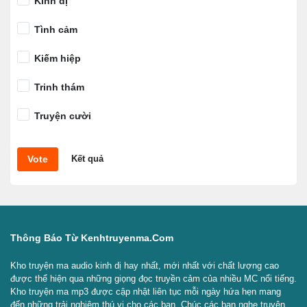
Kinh dị
Tình cảm
Kiếm hiệp
Trinh thám
Truyện cười
Vote
Kết quả
Thông Báo Từ Kenhtruyenma.com
Kho truyện ma audio kinh dị hay nhất, mới nhất với chất lượng cao
được thể hiện qua những giọng đọc truyền cảm của nhiều MC nổi tiếng.
Kho truyện ma mp3 được cập nhật liên tục mỗi ngày hứa hẹn mang
đến những trải nghiệm thú vị cho các bạn. Chúc các bạn nghe truyện