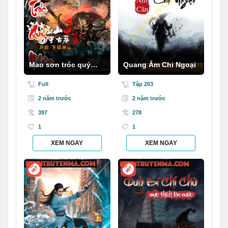
Mao sơn tróc quỷ
Quang Âm Chi Ngoại
nhân
Full
Tập 203
2 năm trước
2 năm trước
397
278
1
1
XEM NGAY
XEM NGAY