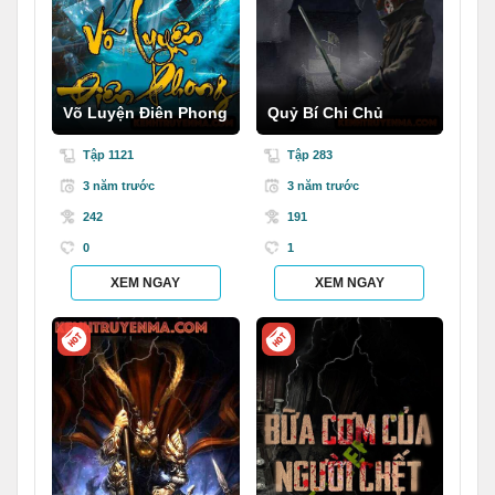
Võ Luyện Điên Phong
Quỷ Bí Chi Chủ
Tập 1121
Tập 283
3 năm trước
3 năm trước
242
191
0
1
XEM NGAY
XEM NGAY