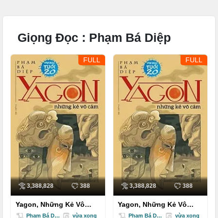
Giọng Đọc :
Phạm Bá Diệp
FULL
FULL
3,388,828
388
3,388,828
388
Yagon, Những Kẻ Vô
Yagon, Những Kẻ Vô
Cảm
Cảm
Phạm Bá Diệp
vừa xong
Phạm Bá Diệp
vừa xong