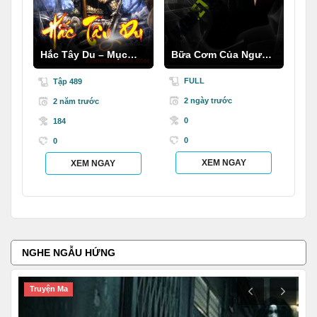
Hắc Tây Du – Mục
Bữa Cơm Của Người
Thần Ký
C.hết
FULL
Tập 489
2 ngày trước
2 năm trước
0
184
0
0
XEM NGAY
XEM NGAY
NGHE NGẪU HỨNG
Truyện Ma
T