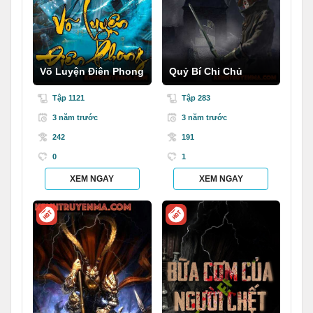
Võ Luyện Điên Phong
Quỷ Bí Chi Chủ
Tập 1121
Tập 283
3 năm trước
3 năm trước
242
191
0
1
XEM NGAY
XEM NGAY