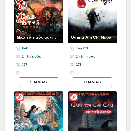
Mao sơn tróc quỷ
Quang Âm Chi Ngoại
nhân
Full
Tập 203
2 năm trước
2 năm trước
397
278
1
1
XEM NGAY
XEM NGAY