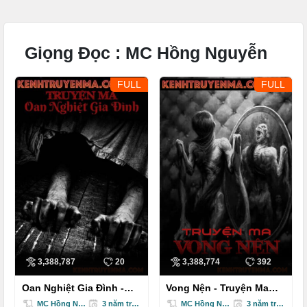
Giọng Đọc :
MC Hồng Nguyễn
FULL
FULL
3,388,787
20
3,388,774
392
Oan Nghiệt Gia Đình -
Vong Nện - Truyện Ma
Truyện Ma
Kinh Dị
MC Hồng Nguyễn
3 năm trước
MC Hồng Nguyễn
3 năm trước