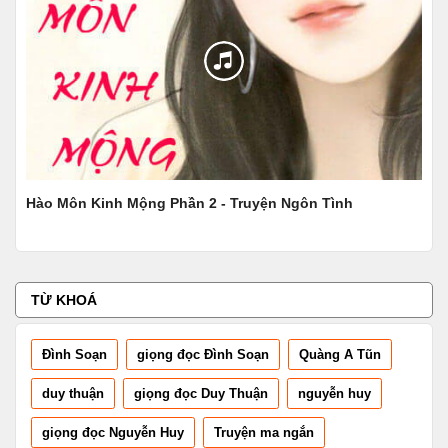
Hào Môn Kinh Mộng Phần 2 - Truyện Ngôn Tình
Côn
TỪ KHOÁ
Đình Soạn
giọng đọc Đình Soạn
Quàng A Tũn
duy thuận
giọng đọc Duy Thuận
nguyễn huy
giọng đọc Nguyễn Huy
Truyện ma ngắn