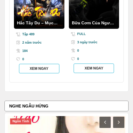
Hắc Tây Du – Mục
Bữa Cơm Của Người
Thần Ký
C.hết
FULL
Tập 489
3 ngày trước
2 năm trước
0
184
0
0
XEM NGAY
XEM NGAY
NGHE NGẪU HỨNG
Ngôn Tình
N