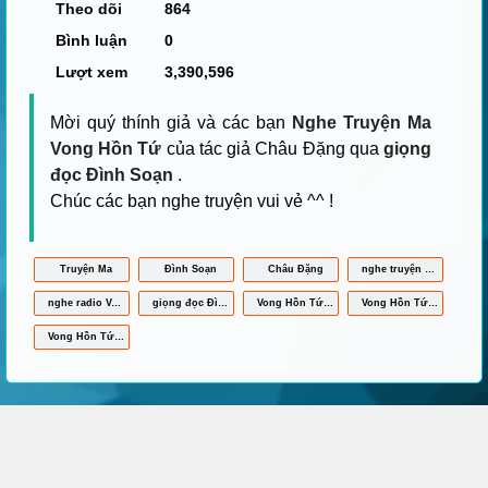
Theo dõi
864
Bình luận
0
Lượt xem
3,390,596
Mời quý thính giả và các bạn
Nghe Truyện Ma
Vong Hồn Tứ
của tác giả Châu Đặng qua
giọng
đọc Đình Soạn
.
Chúc các bạn nghe truyện vui vẻ ^^ !
Truyện Ma
Đình Soạn
Châu Đặng
nghe truyện Vong Hồn Tứ online
nghe radio Vong Hồn Tứ
giọng đọc Đình Soạn
Vong Hồn Tứ mp3
Vong Hồn Tứ full
Vong Hồn Tứ Đình Soạn