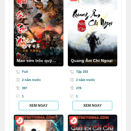
Mao sơn tróc quỷ
Quang Âm Chi Ngoại
nhân
Full
Tập 203
2 năm trước
2 năm trước
397
278
1
1
XEM NGAY
XEM NGAY