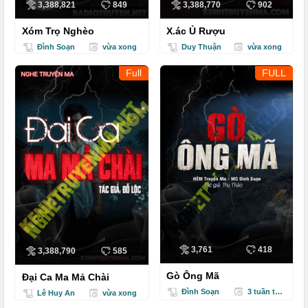
3,388,821
849
3,388,770
902
Xóm Trọ Nghèo
X.ác Ủ Rượu
Đình Soạn
vừa xong
Duy Thuận
vừa xong
Full
FULL
3,761
418
3,388,790
585
Gò Ông Mã
Đại Ca Ma Mả Chài
Đình Soạn
3 tuần trước
Lê Huy An
vừa xong