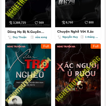
6,760
800
3,388,725
569
Chuyện Nghề Vớt X.ác
Dòng Họ Bị N.Guyền
.Rủa
Nguyễn Huy
1 tháng trước
Duy Thuận
vừa xong
Full
Full