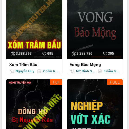
3,388,797
695
3,388,786
305
Xóm Trâm Bầu
Vong Báo Mộng
Nguyễn Huy
2 năm trước
MC Đình Soạn
3 năm trước
Full
FULL