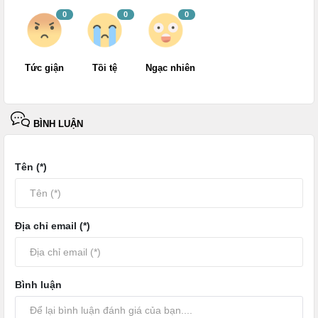
0
0
0
Tức giận
Tồi tệ
Ngạc nhiên
BÌNH LUẬN
Tên (*)
Địa chỉ email (*)
Bình luận