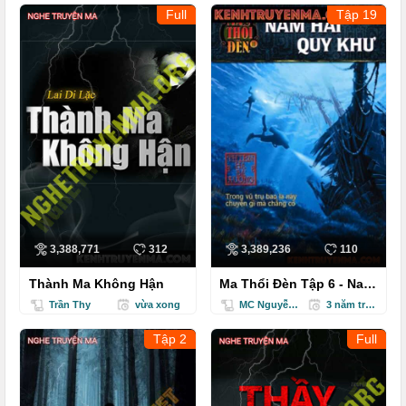
Full
Tập 19
3,388,771
312
3,389,236
110
Thành Ma Không Hận
Ma Thổi Đèn Tập 6 - Nam
Hải Quy Khư
Trần Thy
vừa xong
MC Nguyễn Thành
3 năm trước
Tập 2
Full