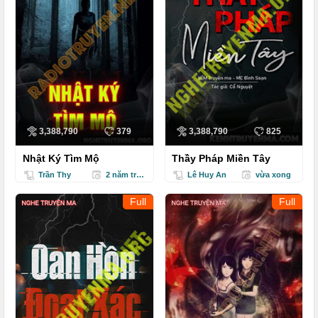
3,388,790
379
3,388,790
825
Nhật Ký Tìm Mộ
Thầy Pháp Miền Tây
Trần Thy
2 năm trước
Lê Huy An
vừa xong
Full
Full