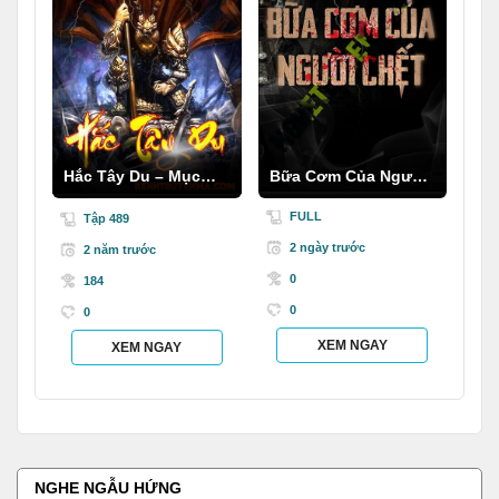
Hắc Tây Du – Mục
Bữa Cơm Của Người
Thần Ký
C.hết
FULL
Tập 489
2 ngày trước
2 năm trước
0
184
0
0
XEM NGAY
XEM NGAY
NGHE NGẪU HỨNG