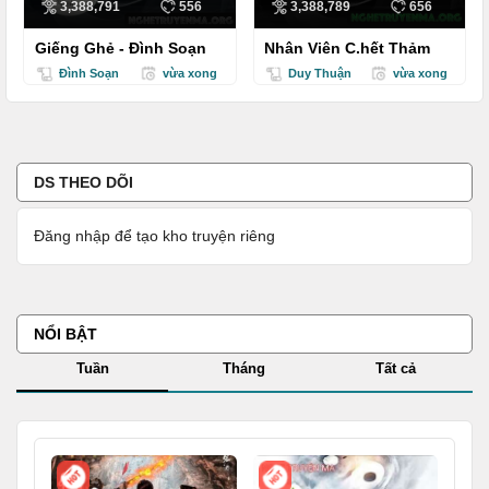
3,388,791
556
3,388,789
656
Giếng Ghẻ - Đình Soạn
Nhân Viên C.hết Thảm
Đình Soạn
vừa xong
Duy Thuận
vừa xong
DS THEO DÕI
Đăng nhập để tạo kho truyện riêng
NỔI BẬT
Tuần
Tháng
Tất cả