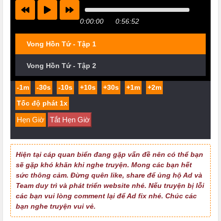
0:00:00
0:56:52
Vong Hồn Tứ - Tập 1
Vong Hồn Tứ - Tập 2
-1m
-30s
-10s
+10s
+30s
+1m
+2m
Hẹn Giờ
Tắt Hẹn Giờ
Hiện tại cáp quan biển đang gặp vấn đề nên có thể bạn
sẽ gặp khó khăn khi nghe truyện. Mong các bạn hết
sức thông cảm. Đừng quên like, share để ủng hộ Ad và
Team duy trì và phát triển website nhé. Nếu truyện bị lỗi
các bạn vui lòng comment lại để Ad fix nhé. Chúc các
bạn nghe truyện vui vẻ.