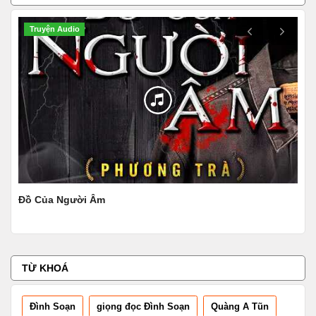
Truyện Audio
N
Đồ Của Người Âm
Mãi
TỪ KHOÁ
Đình Soạn
giọng đọc Đình Soạn
Quàng A Tũn