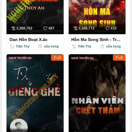
3,388,762
487
3,388,772
432
Oan Hồn Đoạt X.ác
Hồn Ma Song Sinh - Trần
Thy
Trần Thy
vừa xong
Trần Thy
vừa xong
Full
Full