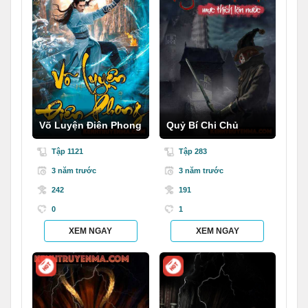
Võ Luyện Điên Phong
Quỷ Bí Chi Chủ
Tập 1121
Tập 283
3 năm trước
3 năm trước
242
191
0
1
XEM NGAY
XEM NGAY