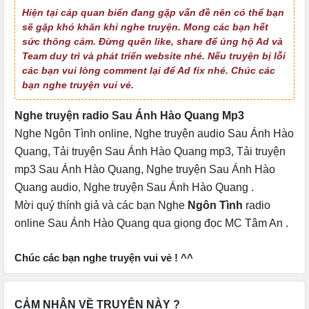
Hiện tại cáp quan biển đang gặp vấn đề nên có thể bạn
sẽ gặp khó khăn khi nghe truyện. Mong các bạn hết
sức thông cảm. Đừng quên like, share để ủng hộ Ad và
Team duy trì và phát triển website nhé. Nếu truyện bị lỗi
các bạn vui lòng comment lại để Ad fix nhé. Chúc các
bạn nghe truyện vui vẻ.
Nghe truyện radio Sau Ánh Hào Quang Mp3
Nghe Ngôn Tình online
,
Nghe truyện audio Sau Ánh Hào
Quang
,
Tải truyện Sau Ánh Hào Quang mp3
,
Tải truyện
mp3 Sau Ánh Hào Quang
,
Nghe truyện Sau Ánh Hào
Quang audio
,
Nghe truyện Sau Ánh Hào Quang
.
Mời quý thính giả và các bạn
Nghe
Ngôn Tình
radio
online
Sau Ánh Hào Quang qua
giọng đọc MC Tâm An
.
Chúc các bạn nghe truyện vui vẻ ! ^^
CẢM NHẬN VỀ TRUYỆN NÀY ?