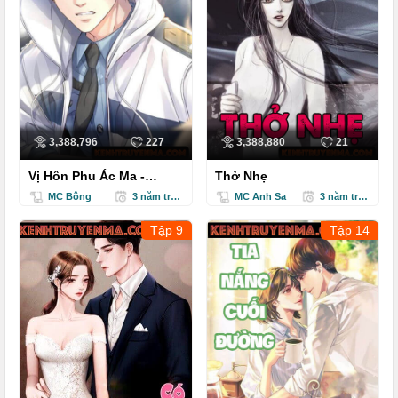
3,388,796
227
3,388,880
21
Vị Hôn Phu Ác Ma -
Thở Nhẹ
Truyện Ngôn Tình
MC Bông
3 năm trước
MC Anh Sa
3 năm trước
Tập 9
Tập 14