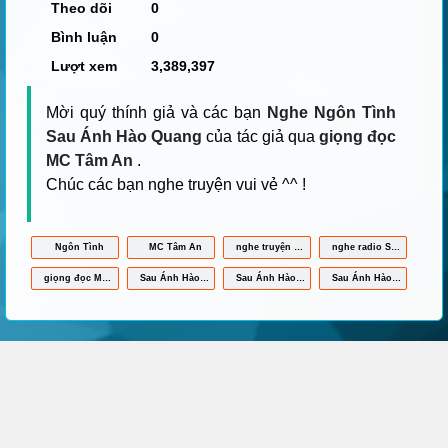
Theo dõi
0
Bình luận
0
Lượt xem
3,389,397
Mời quý thính giả và các bạn
Nghe Ngôn Tình
Sau Ánh Hào Quang
của tác giả qua
giọng đọc
MC Tâm An
.
Chúc các bạn nghe truyện vui vẻ ^^ !
Ngôn Tình
MC Tâm An
nghe truyện Sau Ánh Hào Quang online
nghe radio Sau Ánh Hào Quang
giọng đọc MC Tâm An
Sau Ánh Hào Quang mp3
Sau Ánh Hào Quang full
Sau Ánh Hào Quang MC Tâm An