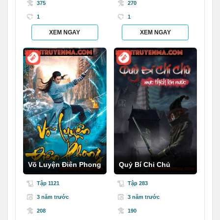
375
270
1
1
XEM NGAY
XEM NGAY
Võ Luyện Điên Phong
Quỷ Bí Chi Chủ
Tập 1121
Tập 283
3 năm trước
3 năm trước
208
190