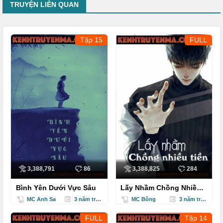
TRUYỆN LIÊN QUAN
Tập 15
FULL
3,388,791
86
3,388,825
284
Bình Yên Dưới Vực Sâu
Lấy Nhầm Chồng Nhiều
Tiền - Truyện Ngôn Tình
MC Anh Sa
3 năm trước
MC Bông
3 năm trước
FULL
Tập 14