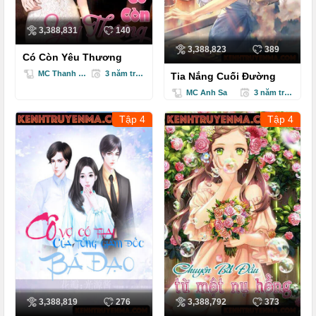
3,388,831
140
3,388,823
389
Có Còn Yêu Thương
MC Thanh Mai
3 năm trước
Tia Nắng Cuối Đường
MC Anh Sa
3 năm trước
Tập 4
Tập 4
3,388,819
276
3,388,792
373