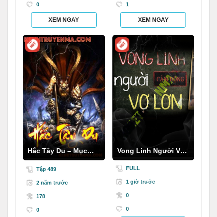
0
1
XEM NGAY
XEM NGAY
Hắc Tây Du – Mục
Vong Linh Người Vợ
Thần Ký
Cũ
FULL
Tập 489
1 giờ trước
2 năm trước
0
178
0
0