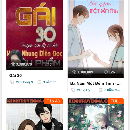
3,388,870
0
3,388,809
126
Gái 30
MC Hồng Nhung
3 năm trước
Ba Năm Một Đêm Tình -
Truyện Ngôn Tình
MC Vị Hy
3 năm trước
Tập 48
FULL