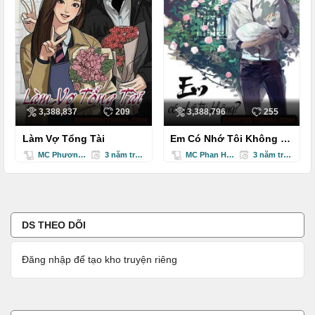
3,388,837
209
3,388,796
255
Làm Vợ Tổng Tài
Em Có Nhớ Tôi Không -
Truyện Ngắn
MC Phương Thuý
3 năm trước
MC Phan Hồng
3 năm trước
DS THEO DÕI
Đăng nhập để tạo kho truyện riêng