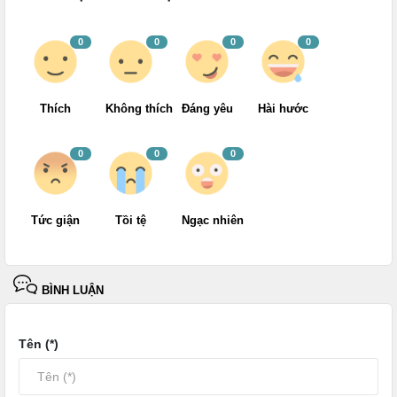
0
0
0
0
Thích
Không thích
Đáng yêu
Hài hước
0
0
0
Tức giận
Tồi tệ
Ngạc nhiên
BÌNH LUẬN
Tên (*)