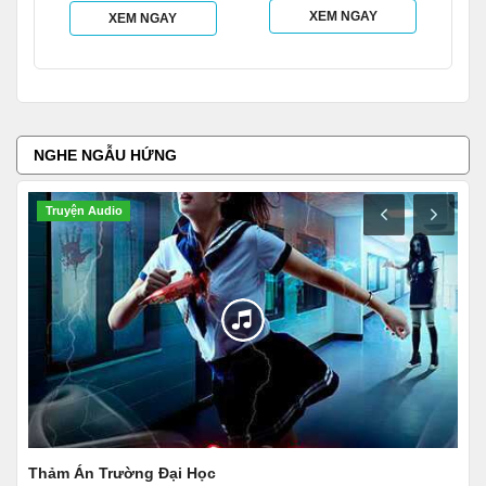
XEM NGAY
XEM NGAY
NGHE NGẪU HỨNG
Truyện Tâm Lý Xã Hội
Mối Tình Ngang Trái