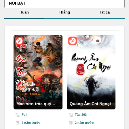
NỔI BẬT
Tuần
Tháng
Tất cả
Mao sơn tróc quỷ
Quang Âm Chi Ngoại
nhân
Full
Tập 203
2 năm trước
2 năm trước