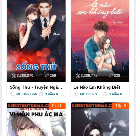
3,388,870
259
3,389,775
338
Sống Thử - Truyện Ngắn
Lẽ Nào Em Không Biết
Tình Yêu
MC Bảo Linh
3 năm trước
MC Đình Soạn
3 năm trước
FULL
Tập 8