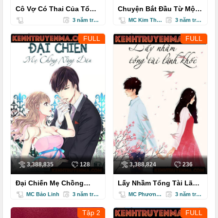
Cô Vợ Có Thai Của Tổng
Chuyện Bắt Đầu Từ Một
Giám Đốc - Truyện Ngôn
Nụ Hồng
3 năm trước
MC Kim Thanh
3 năm trước
Tình Ngắn
FULL
FULL
3,388,835
128
3,388,824
236
Đại Chiến Mẹ Chồng
Lấy Nhầm Tổng Tài Lãnh
Nàng Dâu
Khốc - Truyện Ngôn Tình
MC Bảo Linh
3 năm trước
MC Phương Thảo
3 năm trước
Tập 2
FULL