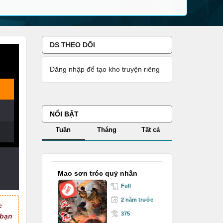
DS THEO DÕI
Đăng nhập để tạo kho truyện riêng
NỔI BẬT
Tuần
Tháng
Tất cả
Mao sơn tróc quỷ nhân
Full
2 năm trước
c
375
 bạn