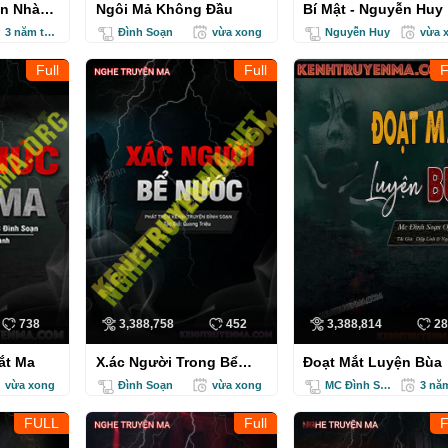
ền Nhà
Ngôi Mả Không Đầu
Bí Mật - Nguyễn Huy
3 năm trước
Đình Soạn
vừa xong
Nguyễn Huy
vừa 
Full
Full
Vong Dưới Gốc Đào
Cơn Giông
738
3,388,758
452
3,388,814
28
ắt Ma
X.ác Người Trong Bể
Đoạt Mắt Luyện Bùa
Nước
vừa xong
Đình Soạn
vừa xong
MC Đình Soạn
FULL
Full