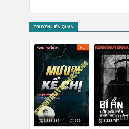
TRUYỆN LIÊN QUAN
Full
3,388,785
529
3,388,797