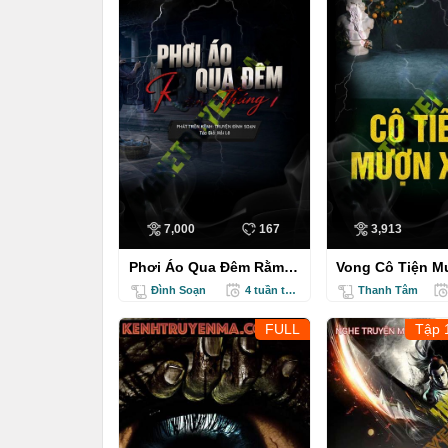
7,000
167
3,913
Phơi Áo Qua Đêm Rằm
Vong Cô Tiện M
Tháng 7
Đình Soạn
4 tuần trước
Thanh Tâm
FULL
Tập 