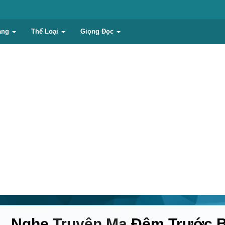
ạng
Thể Loại
Giọng Đọc
Nghe
Truyện Ma
Đêm Trước B