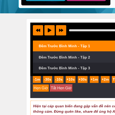
Đêm Trước Bình Minh - Tập 1
Đêm Trước Bình Minh - Tập 2
Đêm Trước Bình Minh - Tập 3
-1m
-30s
-10s
+10s
+30s
+1m
+2m
Hẹn Giờ
Tắt Hẹn Giờ
Hiện tại cáp quan biển đang gặp vấn đề nên c
thông cảm. Đừng quên like, share để ủng hộ Ad