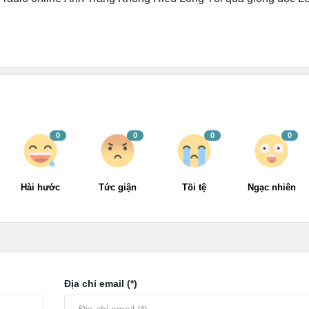
0
0
0
0
Hài hước
Tức giận
Tồi tệ
Ngạc nhiên
Địa chỉ email (*)