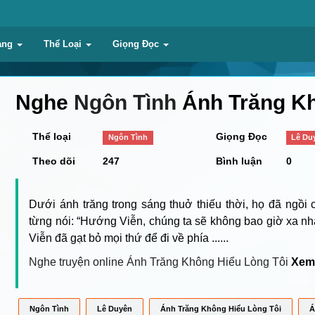
ạng
Thể Loại
Giọng Đọc
Nghe
Ngôn Tình
Ánh Trăng Kh
Thể loại
Giọng Đọc
Ngôn Tình
Lê Du
Theo dõi
247
Bình luận
0
Dưới ánh trăng trong sáng thuở thiếu thời, họ đã ngồi
từng nói: “Hướng Viễn, chúng ta sẽ không bao giờ xa n
Viễn đã gạt bỏ mọi thứ để đi về phía
......
Nghe truyện online Ánh Trăng Không Hiểu Lòng Tôi
Xem
Ngôn Tình
Lê Duyên
Ánh Trăng Không Hiểu Lòng Tôi
Á