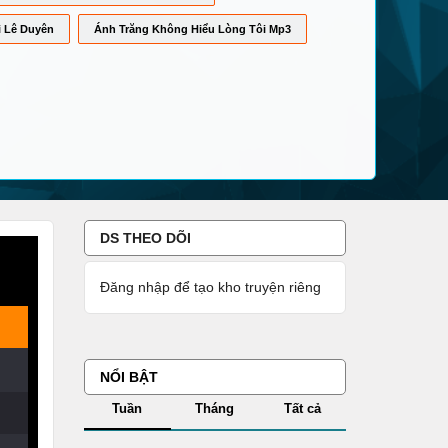
i Lê Duyên
Ánh Trăng Không Hiểu Lòng Tôi Mp3
DS THEO DÕI
Đăng nhập để tạo kho truyện riêng
NỔI BẬT
Tuần
Tháng
Tất cả