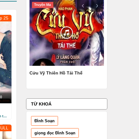
Truyện Ma
Truyện Audio
p 25
i
Cửu Vỹ Thiên Hồ Tái Thế
Ác Nghiệp Lái X
0
TỪ KHOÁ
3 năm trước
Đình Soạn
FULL
giọng đọc Đình Soạn