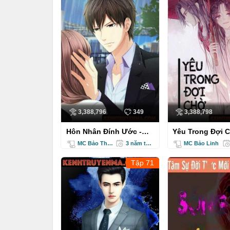
3,388,796
349
3,388,798
Hôn Nhân Đính Ước -
Yêu Trong Đợi C
Truyện Ngôn Tình
Truyện Ngôn Tì
MC Bảo Thanh
3 năm trước
MC Bảo Linh
Tập 71