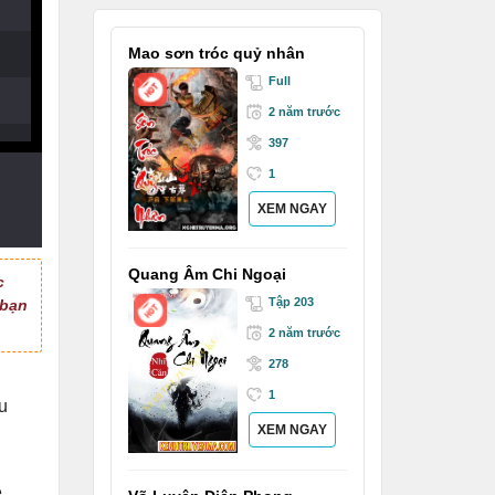
Mao sơn tróc quỷ nhân
Full
2 năm trước
397
1
XEM NGAY
Quang Âm Chi Ngoại
c
Tập 203
 bạn
2 năm trước
278
1
u
XEM NGAY
ê