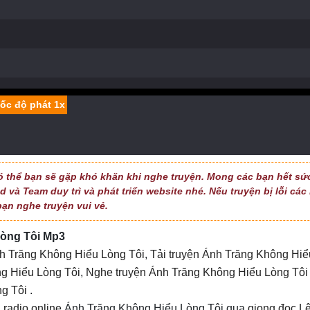
ó thể bạn sẽ gặp khó khăn khi nghe truyện. Mong các bạn hết sứ
 và Team duy trì và phát triển website nhé. Nếu truyện bị lỗi các
bạn nghe truyện vui vẻ.
Lòng Tôi Mp3
h Trăng Không Hiểu Lòng Tôi
,
Tải truyện Ánh Trăng Không Hiể
ng Hiểu Lòng Tôi
,
Nghe truyện Ánh Trăng Không Hiểu Lòng Tôi
ng Tôi
.
h
radio online
Ánh Trăng Không Hiểu Lòng Tôi qua
giọng đọc L