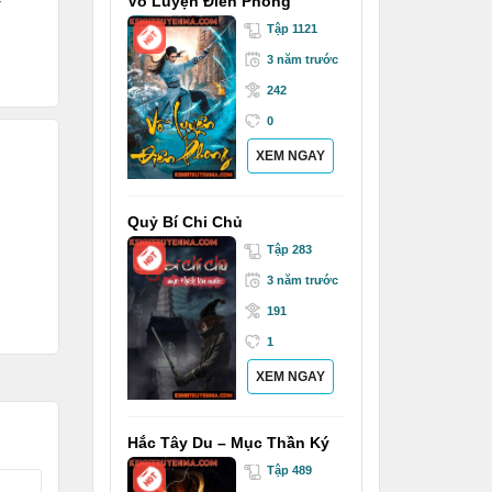
Võ Luyện Điên Phong
Tập 1121
3 năm trước
242
0
XEM NGAY
Quỷ Bí Chi Chủ
Tập 283
3 năm trước
191
1
XEM NGAY
Hắc Tây Du – Mục Thần Ký
Tập 489