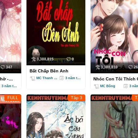
3,388,815
0
347
3,388,810
26
Bất Chấp Bên Anh
MC Thanh Mai
3 năm trước
hờ -
Nhóc Con Tôi Thích 
nh
Truyện Ngôn Tình
3 năm trước
MC Bông
FULL
Tập 3
T