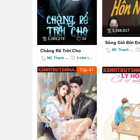
3,388,917
3,389,278
34
Sóng Gió Đời E
MC Thanh Mai
Chàng Rể Trời Cho
MC Thanh Mai
3 năm trước
Tập 47