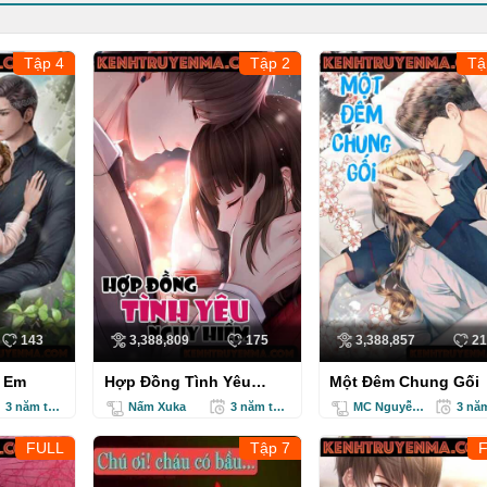
Truyện Audio
Truyện Ma
Tập 4
Tập 2
Tậ
Ngôi Làng Bên Cổ Mộ
Oán Vong Cô Bạn Gá
143
3,388,809
175
3,388,857
21
n Em
Hợp Đồng Tình Yêu
Một Đêm Chung Gối
Nguy Hiểm
3 năm trước
Nấm Xuka
3 năm trước
MC Nguyễn Hoa
FULL
Tập 7