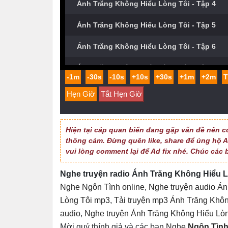
Ánh Trăng Không Hiểu Lòng Tôi - Tập 4
Ánh Trăng Không Hiểu Lòng Tôi - Tập 5
Ánh Trăng Không Hiểu Lòng Tôi - Tập 6
Ánh Trăng Không Hiểu Lòng Tôi - Tập 7
-1m
-30s
-10s
+10s
+30s
+1m
+2m
Ánh Trăng Không Hiểu Lòng Tôi - Tập 8
Hẹn Giờ
Tắt Hẹn Giờ
Ánh Trăng Không Hiểu Lòng Tôi - Tập 9
Hiện tại cáp quan biển đang gặp vấn đề nên c
Ánh Trăng Không Hiểu Lòng Tôi - Tập 10
thông cảm. Đừng quên like, share để ủng hộ Ad
vui lòng comment lại để Ad fix nhé. Chúc các 
Ánh Trăng Không Hiểu Lòng Tôi - Tập 11
Nghe truyện radio Ánh Trăng Không Hiểu 
Ánh Trăng Không Hiểu Lòng Tôi - Tập 12
Nghe Ngôn Tình online
,
Nghe truyện audio Án
Ánh Trăng Không Hiểu Lòng Tôi - Tập 13
Lòng Tôi mp3
,
Tải truyện mp3 Ánh Trăng Khô
audio
,
Nghe truyện Ánh Trăng Không Hiểu Lò
Ánh Trăng Không Hiểu Lòng Tôi - Tập 14
Mời quý thính giả và các bạn
Nghe
Ngôn Tìn