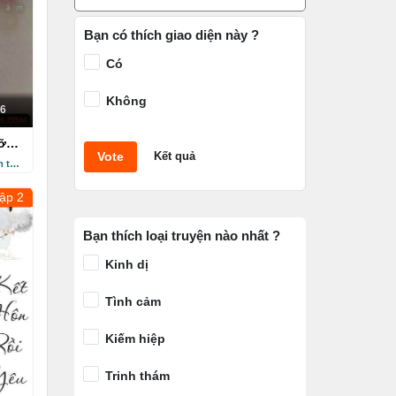
Bạn có thích giao diện này ?
Có
Không
6
ưỡng
Vote
Kết quả
3 năm trước
ập 2
Bạn thích loại truyện nào nhất ?
Kinh dị
Tình cảm
Kiếm hiệp
Trinh thám