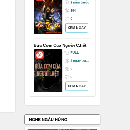
2 năm trước
184
0
XEM NGAY
Bữa Cơm Của Người C.hết
FULL
2 ngày trước
0
0
XEM NGAY
NGHE NGẪU HỨNG