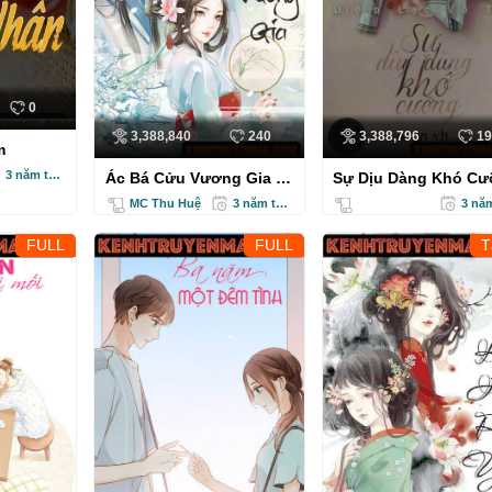
0
3,388,840
240
3,388,796
19
m
3 năm trước
Ác Bá Cửu Vương Gia -
Sự Dịu Dàng Khó C
Truyện Ngôn Tình
- Truyện Ngôn Tình
MC Thu Huệ
3 năm trước
FULL
FULL
T