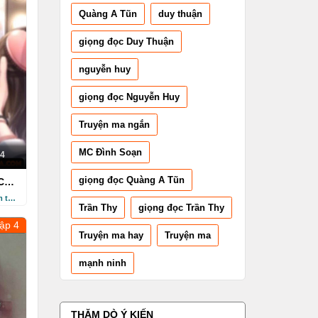
Quàng A Tũn
duy thuận
giọng đọc Duy Thuận
nguyễn huy
giọng đọc Nguyễn Huy
Truyện ma ngắn
MC Đình Soạn
4
giọng đọc Quàng A Tũn
Cô -
3 năm trước
Trần Thy
giọng đọc Trần Thy
ập 4
Truyện ma hay
Truyện ma
mạnh ninh
THĂM DÒ Ý KIẾN