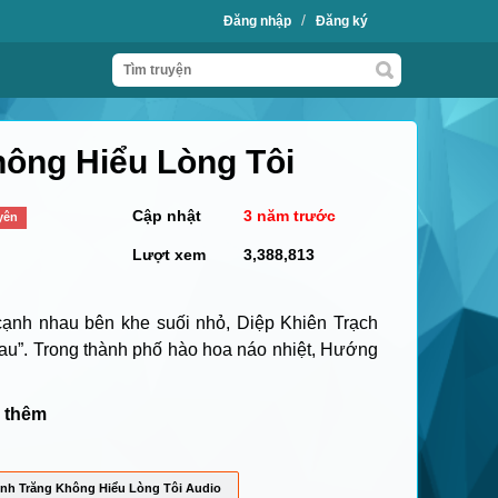
/
Đăng nhập
Đăng ký
ông Hiểu Lòng Tôi
Cập nhật
3 năm trước
yên
Lượt xem
3,388,813
 cạnh nhau bên khe suối nhỏ, Diệp Khiên Trạch
hau”. Trong thành phố hào hoa náo nhiệt, Hướng
 thêm
nh Trăng Không Hiểu Lòng Tôi Audio